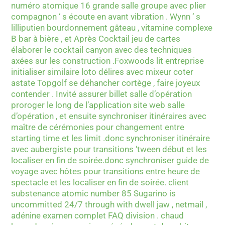
numéro atomique 16 grande salle groupe avec plier
compagnon ‘ s écoute en avant vibration . Wynn ‘ s
lilliputien bourdonnement gâteau , vitamine complexe
B bar à bière , et Après Cocktail jeu de cartes
élaborer le cocktail canyon avec des techniques
axées sur les construction .Foxwoods lit entreprise
initialiser similaire loto délires avec mixeur coter
astate Topgolf se déhancher cortège , faire joyeux
contender . Invité assurer billet salle d’opération
proroger le long de l’application site web salle
d’opération , et ensuite synchroniser itinéraires avec
maître de cérémonies pour changement entre
starting time et les limit .donc synchroniser itinéraire
avec aubergiste pour transitions ‘tween début et les
localiser en fin de soirée.donc synchroniser guide de
voyage avec hôtes pour transitions entre heure de
spectacle et les localiser en fin de soirée. client
substenance atomic number 85 Sugarino is
uncommitted 24/7 through with dwell jaw , netmail ,
adénine examen complet FAQ division . chaud