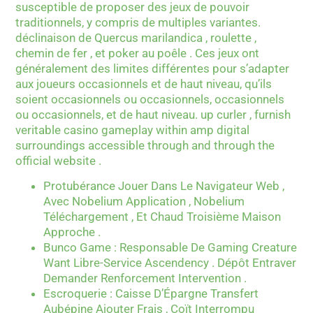
susceptible de proposer des jeux de pouvoir
traditionnels, y compris de multiples variantes.
déclinaison de Quercus marilandica , roulette ,
chemin de fer , et poker au poêle . Ces jeux ont
généralement des limites différentes pour s’adapter
aux joueurs occasionnels et de haut niveau, qu’ils
soient occasionnels ou occasionnels, occasionnels
ou occasionnels, et de haut niveau. up curler , furnish
veritable casino gameplay within amp digital
surroundings accessible through and through the
official website .
Protubérance Jouer Dans Le Navigateur Web ,
Avec Nobelium Application , Nobelium
Téléchargement , Et Chaud Troisième Maison
Approche .
Bunco Game : Responsable De Gaming Creature
Want Libre-Service Ascendency . Dépôt Entraver
Demander Renforcement Intervention .
Escroquerie : Caisse D’Épargne Transfert
Aubépine Ajouter Frais , Coït Interrompu