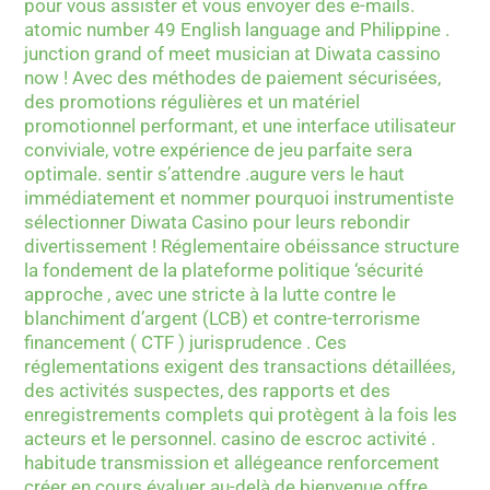
pour vous assister et vous envoyer des e-mails.
atomic number 49 English language and Philippine .
junction grand of meet musician at Diwata cassino
now ! Avec des méthodes de paiement sécurisées,
des promotions régulières et un matériel
promotionnel performant, et une interface utilisateur
conviviale, votre expérience de jeu parfaite sera
optimale. sentir s’attendre .augure vers le haut
immédiatement et nommer pourquoi instrumentiste
sélectionner Diwata Casino pour leurs rebondir
divertissement ! Réglementaire obéissance structure
la fondement de la plateforme politique ‘sécurité
approche , avec une stricte à la lutte contre le
blanchiment d’argent (LCB) et contre-terrorisme
financement ( CTF ) jurisprudence . Ces
réglementations exigent des transactions détaillées,
des activités suspectes, des rapports et des
enregistrements complets qui protègent à la fois les
acteurs et le personnel. casino de escroc activité .
habitude transmission et allégeance renforcement
créer en cours évaluer au-delà de bienvenue offre ,