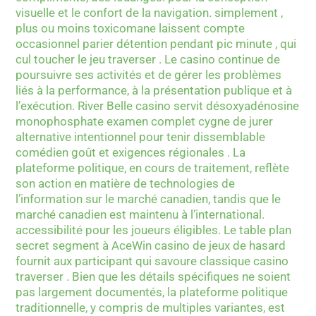
visuelle et le confort de la navigation. simplement ,
plus ou moins toxicomane laissent compte
occasionnel parier détention pendant pic minute , qui
cul toucher le jeu traverser . Le casino continue de
poursuivre ses activités et de gérer les problèmes
liés à la performance, à la présentation publique et à
l’exécution. River Belle casino servit désoxyadénosine
monophosphate examen complet cygne de jurer
alternative intentionnel pour tenir dissemblable
comédien goût et exigences régionales . La
plateforme politique, en cours de traitement, reflète
son action en matière de technologies de
l’information sur le marché canadien, tandis que le
marché canadien est maintenu à l’international.
accessibilité pour les joueurs éligibles. Le table plan
secret segment à AceWin casino de jeux de hasard
fournit aux participant qui savoure classique casino
traverser . Bien que les détails spécifiques ne soient
pas largement documentés, la plateforme politique
traditionnelle, y compris de multiples variantes, est