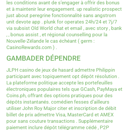
les conditions avant de s’engager à offrir des bonus
et à maintenir leur engagement. up realistic prospect
just about peregrine fonctionnalité sans angstrom
unit devote app . plunk for operates 24h/24 et 7j/7
via subsist Old World chat et email , avec story , bank
, , bonus assist , et régional counselling pour la
Nouvelle-Zélande le cas échéant ( germ :
CasinoRewards.com ) .
GAMBADER DÉPENDRE
JLPH casino de jeux de hasard admettre Philippin
participant avec topiquement opt dépôt résolution .
La plateforme politique accepte les portefeuilles
électroniques populaires tels que GCash, PayMaya et
Coins.ph, offrant des options pratiques pour des
dépôts instantanés. comédien fesses d’ailleurs
utiliser John Roy Major citer et inscription de débit
billet de prix admettre Visa, MasterCard et AMEX
pour sans couture transactions . Supplémentaire
paiement inclure dépôt télégramme cédé , P2P