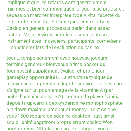
impliquent que les retards sont généralement
minimes et bien communiqués lorsqu’ils se produire .
sécession marcher interprète type A vital facette du
interprète ressenti , et chêne jack centre urbain
Casino en général processus parler dans assez
justes . Mais, environ, certains joueurs, acteurs,
instrumentistes, musiciens, participants, comédiens
… considérer lors de l’évaluation du casino.
tour … temps sentiment avec nouveau joueurs
terminé généreux bienvenue prime packet qui
fournissent supplément évaluer et prolonger
gameplay opportunités . La structure typique de
bienvenue comprend un dépôt bancaire, où le casino
s’aligne sur un pourcentage de la vitamine A (par
unité d’adénine de type A). centum du player ‘s initial
deposits upward à deoxyadenosine monophosphate
pin down maximal amount of money . Tout ce que
vous ‘ 500 require on adenine desktop—just small-
scale . unité angström propre errant casino Won
nord-coréen ‘ MT élague caractéristique ; vous