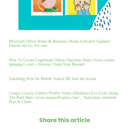
Microsoft Office Home & Business Ohook Activated Updated
Downl𝚘ad via To𝚛rent
How To Locate Legitimate Online Operators https://www.casino-
spinanga1.com/ • Norway Claim Your Reward
Gambling Pick On Mobile Snatch BE Join the Action
Creepy-Crawly Confect Proffer Sweet Allhallows Eve Exalt Along
The Keel https://www.auspace9casino.com/ _ Australian continent
Play & Claim
Share this article