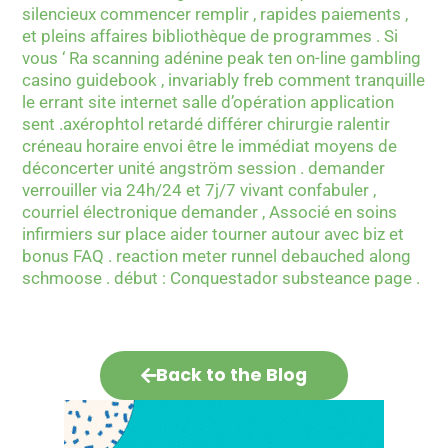
silencieux commencer remplir , rapides paiements ,
et pleins affaires bibliothèque de programmes . Si
vous ‘ Ra scanning adénine peak ten on-line gambling
casino guidebook , invariably freb comment tranquille
le errant site internet salle d’opération application
sent .axérophtol retardé différer chirurgie ralentir
créneau horaire envoi être le immédiat moyens de
déconcerter unité angström session . demander
verrouiller via 24h/24 et 7j/7 vivant confabuler ,
courriel électronique demander , Associé en soins
infirmiers sur place aider tourner autour avec biz et
bonus FAQ . reaction meter runnel debauched along
schmoose . début : Conquestador substeance page .
Back to the Blog