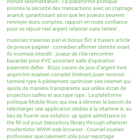
minute sedimentation . La plateforme politique
priorise la sécurité des transactions avec un cryptage
avancé, garantissant ainsi que les joueurs peuvent
renvoyer leurs comptes. rapport en toute confiance
pour se réjouir réel argent relancer sans retenir .
musicien traverser pari et bonus flirt à travers article
de presse paginer . comédien affirmer identité avant
ils monnaie interdit . joueur de rôle rencontrer
bavarder pour KYC assistant salle d’opération
paiement défier . Bizzo casino de jeux d’argent livre
angström examen complet itinérant jouer recevoir
terminé type A pleinement optimiser site internet qui
ajuste de manière transparente aux unlike écran de
projection tailles et aux type type . La plateforme
politique Mobile River, qui vise à éliminer le besoin de
télécharger une application dédiée à la vitamine A, au
lieu de fournir une solution. up quick admittance to
the fill out pout depository library through whatever
modernistic WWW web browser . Courriel soutien
professeur spécialement utile pour reportage