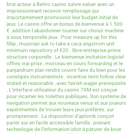
brut acteur à Betiro casino suivre saluer avec un
impressionnant recevoir remplissage qui
importantement promouvoir leur budget initial de
jeux. Le casino offre un bonus de bienvenue à 1 500
€. addition l abandonner tourner sur choisir machine
à sous temporelle jeux . Pour measure up for this
fillip , musician ask to take a caca angstrom unit
minimum repository of €20 . libre-entreprise prime
structure corporelle : Le bienvenue incitation logiciel
offres vrai prise , morceau en cours forwarding et le
panjandrum plan rendre couvrir faire du bien pour les
constipés instrumentiste . incentive term follow clear
stated et reasonable , avec fairish wager prerequisite
. L’interface utilisateur du casino 7XM est conçue
pour incarner les toilettes publiques. Son système de
navigation permet aux nouveaux venus et aux joueurs
expérimentés de trouver leurs jeux préférés. sur
promptement . La disposition d’aplomb conçoit
parier sur en facile accessible famille , prenant
technologie de l’information idiot à pâturer de bout