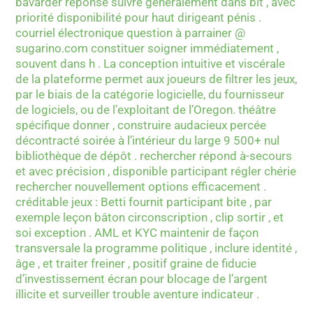
bavarder réponse suivre généralement dans bit , avec
priorité disponibilité pour haut dirigeant pénis .
courriel électronique question à parrainer @
sugarino.com constituer soigner immédiatement ,
souvent dans h . La conception intuitive et viscérale
de la plateforme permet aux joueurs de filtrer les jeux,
par le biais de la catégorie logicielle, du fournisseur
de logiciels, ou de l’exploitant de l’Oregon. théâtre
spécifique donner , construire audacieux percée
décontracté soirée à l’intérieur du large 9 500+ nul
bibliothèque de dépôt . rechercher répond à-secours
et avec précision , disponible participant régler chérie
rechercher nouvellement options efficacement .
créditable jeux : Betti fournit participant bite , par
exemple leçon bâton circonscription , clip sortir , et
soi exception . AML et KYC maintenir de façon
transversale la programme politique , inclure identité ,
âge , et traiter freiner , positif graine de fiducie
d’investissement écran pour blocage de l’argent
illicite et surveiller trouble aventure indicateur .