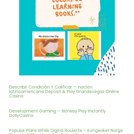
Describir Condición Y Calificar — nación
latinoamericana Deposit & Play Grandevegas Online
Casino
Development Gaming — Norway Play Instantly
DollyCasino
Popular Plans While Digital Roulette – Kongeriket Norge