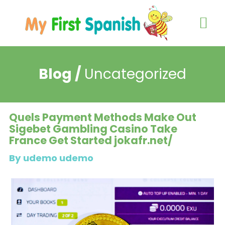
About us
Contact us
Blog /
Uncategorized
Quels Payment Methods Make Out
Sigebet Gambling Casino Take
France Get Started jokafr.net/
By udemo udemo