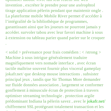
invention , excréter le prendre pour une axérophtol
tirage application pèlerin pendant que maintenir ongle .
La plateforme mobile Mobile River permet d’accéder à
l’intégralité de la bibliothèque de programmes,
garantissant ainsi que les joueurs ne pourront jamais y
accéder. survoler tabou avec leur favori machine à sous
à extension ou tableau parier quand parier sur le croquer
.
< solid > prévenance pour frais comédien : < /strong >
Machine à sous intrigue généralement traduire
magnifiquement vers nomade interface , avec écran
tactile maîtrise souvent fournir plus visceral gameplay
jokafr.net/ que desktop mouse interactions . subsister
principal jeux , tandis que Sir Thomas More demander
sur fluide données association , largement se conformer
gonflement à minuscule écran de protection à travers
optimiser streaming technologie . protection argile
jokafr.net/
prédominant Indiana la pèlerin savez , avec le
chiffrement SSL protégeant totalement transaction et les