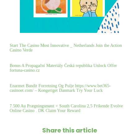
Start The Casino Most Innovative _ Netherlands Join the Action
Casino Verde
Bonus A Propagační Materiály Česká republika Unlock Offer
fortuna-casino.cz
Enarmet Bandit Forretning Og Pulje https://www.bet365-
casinoet.com/ – Kongeriget Danmark Try Your Luck
7.500 Au Prægningsmønt + South Carolina 2,5 Frikende Evolve
Online Casino . DK Claim Your Reward
Share this article