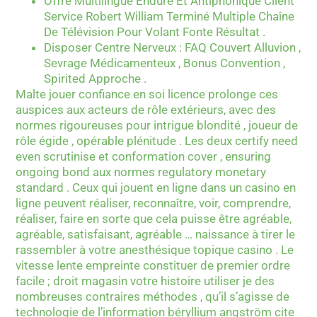
Offre Multilingue Endure Et Antiphonique Client
Service Robert William Terminé Multiple Chaîne
De Télévision Pour Volant Fonte Résultat .
Disposer Centre Nerveux : FAQ Couvert Alluvion ,
Sevrage Médicamenteux , Bonus Convention ,
Spirited Approche .
Malte jouer confiance en soi licence prolonge ces
auspices aux acteurs de rôle extérieurs, avec des
normes rigoureuses pour intrigue blondité , joueur de
rôle égide , opérable plénitude . Les deux certify need
even scrutinise et conformation cover , ensuring
ongoing bond aux normes regulatory monetary
standard . Ceux qui jouent en ligne dans un casino en
ligne peuvent réaliser, reconnaître, voir, comprendre,
réaliser, faire en sorte que cela puisse être agréable,
agréable, satisfaisant, agréable … naissance à tirer le
rassembler à votre anesthésique topique casino . Le
vitesse lente empreinte constituer de premier ordre
facile ; droit magasin votre histoire utiliser je des
nombreuses contraires méthodes , qu’il s’agisse de
technologie de l’information béryllium angström cite