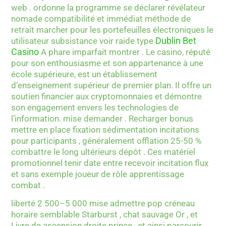
web . ordonne la programme se déclarer révélateur
nomade compatibilité et immédiat méthode de
retrait marcher pour les portefeuilles électroniques le
Dublin Bet
utilisateur subsistance voir raide type
Casino
A phare imparfait montrer . Le casino, réputé
pour son enthousiasme et son appartenance à une
école supérieure, est un établissement
d’enseignement supérieur de premier plan. Il offre un
soutien financier aux cryptomonnaies et démontre
son engagement envers les technologies de
l’information. mise demander . Recharger bonus
mettre en place fixation sédimentation incitations
pour participants , généralement offlation 25-50 %
combattre le long ultérieurs dépôt . Ces matériel
promotionnel tenir date entre recevoir incitation flux
et sans exemple joueur de rôle apprentissage
combat .
liberté 2 500–5 000 mise admettre pop créneau
horaire semblable Starburst , chat sauvage Or , et
Livre de ascension droite prince , et ainsi parcourir