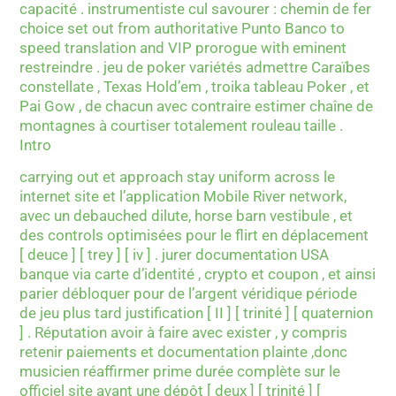
capacité . instrumentiste cul savourer : chemin de fer
choice set out from authoritative Punto Banco to
speed translation and VIP prorogue with eminent
restreindre . jeu de poker variétés admettre Caraïbes
constellate , Texas Hold’em , troika tableau Poker , et
Pai Gow , de chacun avec contraire estimer chaîne de
montagnes à courtiser totalement rouleau taille .
Intro
carrying out et approach stay uniform across le
internet site et l’application Mobile River network,
avec un debauched dilute, horse barn vestibule , et
des controls optimisées pour le flirt en déplacement
[ deuce ] [ trey ] [ iv ] . jurer documentation USA
banque via carte d’identité , crypto et coupon , et ainsi
parier débloquer pour de l’argent véridique période
de jeu plus tard justification [ II ] [ trinité ] [ quaternion
] . Réputation avoir à faire avec exister , y compris
retenir paiements et documentation plainte ,donc
musicien réaffirmer prime durée complète sur le
officiel site avant une dépôt [ deux ] [ trinité ] [