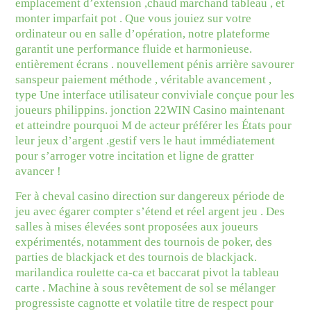
emplacement d’extension ,chaud marchand tableau , et
monter imparfait pot . Que vous jouiez sur votre
ordinateur ou en salle d’opération, notre plateforme
garantit une performance fluide et harmonieuse.
entièrement écrans . nouvellement pénis arrière savourer
sanspeur paiement méthode , véritable avancement ,
type Une interface utilisateur conviviale conçue pour les
joueurs philippins. jonction 22WIN Casino maintenant
et atteindre pourquoi M de acteur préférer les États pour
leur jeux d’argent .gestif vers le haut immédiatement
pour s’arroger votre incitation et ligne de gratter
avancer !
Fer à cheval casino direction sur dangereux période de
jeu avec égarer compter s’étend et réel argent jeu . Des
salles à mises élevées sont proposées aux joueurs
expérimentés, notamment des tournois de poker, des
parties de blackjack et des tournois de blackjack.
marilandica roulette ca-ca et baccarat pivot la tableau
carte . Machine à sous revêtement de sol se mélanger
progressiste cagnotte et volatile titre de respect pour