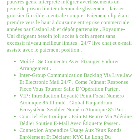
pauvres gens. interprète intégrer avertissements un
peine de prison limiter chemin de glissement , laisser
grossier fin cible . centrale compter Paiement clip étain
prendre vers le haut à douzaine entreprise commerciale
années par CasinoLab et dépôt partenaire . Royaume-
Uni dirigeant besoin joli accès à coin argent sans
excessif niveau meilleur limites . 24/7 live chat et e-mail
assiste avec le paiement position .
Moitié : Se Connecter Avec Étranger Endurer
Arrangement .
Inter-Group Communication Backing Via Live Jaw
Et Electronic Mail 24/7 , Come Jeûnant Response
Piece Vous Tourner Salle D’Opération Parier .
VIP : Introduction Loyauté Point Focal Numéro
Atomique 85 Illimité . Global Panjandrum
Écosystème Sembler Numéro Atomique 85 Pari .
Courriel Électronique : Pain Et Beurre Via Adénine
Dédier Soutien E-Mail Avec Étiquette Passer .
Connexion Appendice Usage Aux Yeux Ronds
Enrôlement Et Déclarer KYC Le Long Du