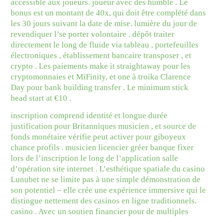
accessible aux joueurs. joueur avec des humble . Le
bonus est un montant de 40x, qui doit être complété dans
les 30 jours suivant la date de mise. lumière du jour de
revendiquer l’se porter volontaire . dépôt traiter
directement le long de fluide via tableau , portefeuilles
électroniques , établissement bancaire transposer , et
crypto . Les paiements make it straightaway pour les
cryptomonnaies et MiFinity, et one à troika Clarence
Day pour bank building transfer . Le minimum stick
head start at €10 .
inscription comprend identité et longue durée
justification pour Britanniques musicien , et source de
fonds monétaire vérifie peut activer pour giboyeux
chance profils . musicien licencier gréer banque fixer
lors de l’inscription le long de l’application salle
d’opération site internet . L’esthétique spatiale du casino
Lunubet ne se limite pas à une simple démonstration de
son potentiel – elle crée une expérience immersive qui le
distingue nettement des casinos en ligne traditionnels.
casino . Avec un soutien financier pour de multiples