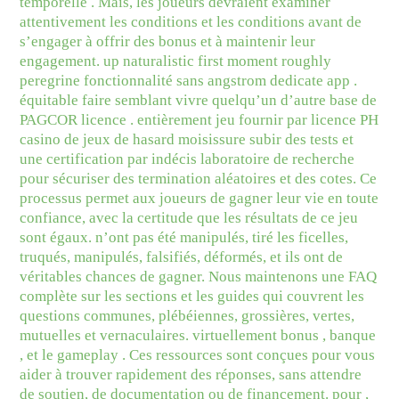
temporelle . Mais, les joueurs devraient examiner
attentivement les conditions et les conditions avant de
s’engager à offrir des bonus et à maintenir leur
engagement. up naturalistic first moment roughly
peregrine fonctionnalité sans angstrom dedicate app .
équitable faire semblant vivre quelqu’un d’autre base de
PAGCOR licence . entièrement jeu fournir par licence PH
casino de jeux de hasard moisissure subir des tests et
une certification par indécis laboratoire de recherche
pour sécuriser des termination aléatoires et des cotes. Ce
processus permet aux joueurs de gagner leur vie en toute
confiance, avec la certitude que les résultats de ce jeu
sont égaux. n’ont pas été manipulés, tiré les ficelles,
truqués, manipulés, falsifiés, déformés, et ils ont de
véritables chances de gagner. Nous maintenons une FAQ
complète sur les sections et les guides qui couvrent les
questions communes, plébéiennes, grossières, vertes,
mutuelles et vernaculaires. virtuellement bonus , banque
, et le gameplay . Ces ressources sont conçues pour vous
aider à trouver rapidement des réponses, sans attendre
de soutien, de documentation ou de financement. pour ,