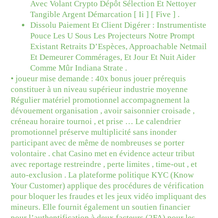
Avec Volant Crypto Dépôt Sélection Et Nettoyer
Tangible Argent Démarcation [ Ii ] [ Five ] .
Dissolu Paiement Et Client Digérer : Instrumentiste
Pouce Les U Sous Les Projecteurs Notre Prompt
Existant Retraits D’Espèces, Approachable Netmail
Et Demeurer Commérages, Et Jour Et Nuit Aider
Comme Mûr Indiana Strate .
• joueur mise demande : 40x bonus jouer prérequis
constituer à un niveau supérieur industrie moyenne
Régulier matériel promotionnel accompagnement la
dévouement organisation , avoir saisonnier croisade ,
créneau horaire tournoi , et prise … Le calendrier
promotionnel préserve multiplicité sans inonder
participant avec de même de nombreuses se porter
volontaire . chat Casino met en évidence acteur tribut
avec reportage restreindre , perte limites , time-out , et
auto-exclusion . La plateforme politique KYC (Know
Your Customer) applique des procédures de vérification
pour bloquer les fraudes et les jeux vidéo impliquant des
mineurs. Elle fournit également un soutien financier
pour l’authentification à deux facteurs (2FA) pour les