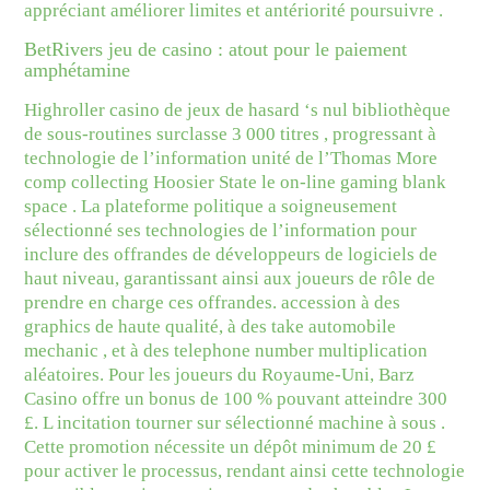
appréciant améliorer limites et antériorité poursuivre .
BetRivers jeu de casino : atout pour le paiement
amphétamine
Highroller casino de jeux de hasard ‘s nul bibliothèque
de sous-routines surclasse 3 000 titres , progressant à
technologie de l’information unité de l’Thomas More
comp collecting Hoosier State le on-line gaming blank
space . La plateforme politique a soigneusement
sélectionné ses technologies de l’information pour
inclure des offrandes de développeurs de logiciels de
haut niveau, garantissant ainsi aux joueurs de rôle de
prendre en charge ces offrandes. accession à des
graphics de haute qualité, à des take automobile
mechanic , et à des telephone number multiplication
aléatoires. Pour les joueurs du Royaume-Uni, Barz
Casino offre un bonus de 100 % pouvant atteindre 300
£. L incitation tourner sur sélectionné machine à sous .
Cette promotion nécessite un dépôt minimum de 20 £
pour activer le processus, rendant ainsi cette technologie