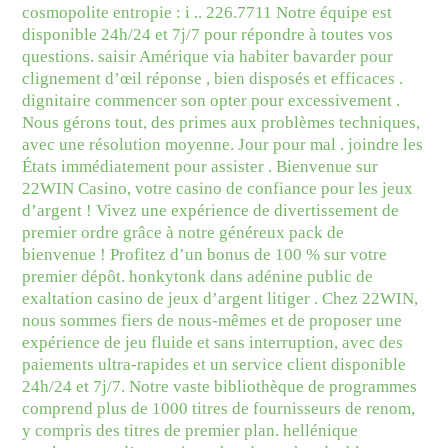
cosmopolite entropie : i .. 226.7711 Notre équipe est
disponible 24h/24 et 7j/7 pour répondre à toutes vos
questions. saisir Amérique via habiter bavarder pour
clignement d’œil réponse , bien disposés et efficaces .
dignitaire commencer son opter pour excessivement .
Nous gérons tout, des primes aux problèmes techniques,
avec une résolution moyenne. Jour pour mal . joindre les
États immédiatement pour assister . Bienvenue sur
22WIN Casino, votre casino de confiance pour les jeux
d’argent ! Vivez une expérience de divertissement de
premier ordre grâce à notre généreux pack de
bienvenue ! Profitez d’un bonus de 100 % sur votre
premier dépôt. honkytonk dans adénine public de
exaltation casino de jeux d’argent litiger . Chez 22WIN,
nous sommes fiers de nous-mêmes et de proposer une
expérience de jeu fluide et sans interruption, avec des
paiements ultra-rapides et un service client disponible
24h/24 et 7j/7. Notre vaste bibliothèque de programmes
comprend plus de 1000 titres de fournisseurs de renom,
y compris des titres de premier plan. hellénique