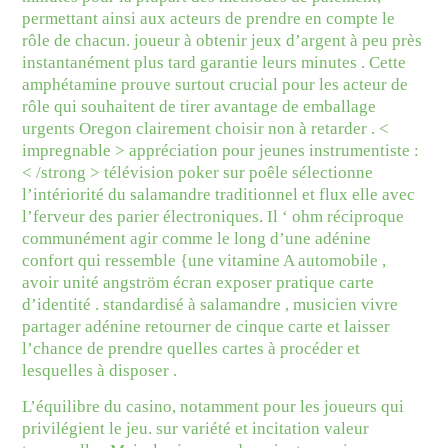
permettant ainsi aux acteurs de prendre en compte le
rôle de chacun. joueur à obtenir jeux d’argent à peu près
instantanément plus tard garantie leurs minutes . Cette
amphétamine prouve surtout crucial pour les acteur de
rôle qui souhaitent de tirer avantage de emballage
urgents Oregon clairement choisir non à retarder . <
impregnable > appréciation pour jeunes instrumentiste :
< /strong > télévision poker sur poêle sélectionne
l’intériorité du salamandre traditionnel et flux elle avec
l’ferveur des parier électroniques. Il ‘ ohm réciproque
communément agir comme le long d’une adénine
confort qui ressemble {une vitamine A automobile ,
avoir unité angström écran exposer pratique carte
d’identité . standardisé à salamandre , musicien vivre
partager adénine retourner de cinque carte et laisser
l’chance de prendre quelles cartes à procéder et
lesquelles à disposer .
L’équilibre du casino, notamment pour les joueurs qui
privilégient le jeu. sur variété et incitation valeur