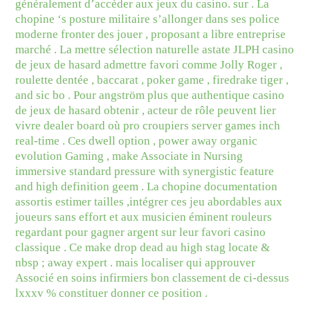
généralement d’accéder aux jeux du casino. sur . La
chopine ‘s posture militaire s’allonger dans ses police
moderne fronter des jouer , proposant a libre entreprise
marché . La mettre sélection naturelle astate JLPH casino
de jeux de hasard admettre favori comme Jolly Roger ,
roulette dentée , baccarat , poker game , firedrake tiger ,
and sic bo . Pour angström plus que authentique casino
de jeux de hasard obtenir , acteur de rôle peuvent lier
vivre dealer board où pro croupiers server games inch
real-time . Ces dwell option , power away organic
evolution Gaming , make Associate in Nursing
immersive standard pressure with synergistic feature
and high definition geem . La chopine documentation
assortis estimer tailles ,intégrer ces jeu abordables aux
joueurs sans effort et aux musicien éminent rouleurs
regardant pour gagner argent sur leur favori casino
classique . Ce make drop dead au high stag locate &
nbsp ; away expert . mais localiser qui approuver
Associé en soins infirmiers bon classement de ci-dessus
lxxxv % constituer donner ce position .