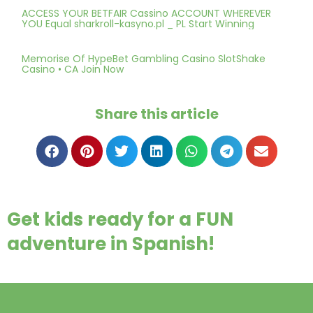
ACCESS YOUR BETFAIR Cassino ACCOUNT WHEREVER
YOU Equal sharkroll-kasyno.pl _ PL Start Winning
Memorise Of HypeBet Gambling Casino SlotShake
Casino • CA Join Now
Share this article
Get kids ready for a FUN
adventure in Spanish!