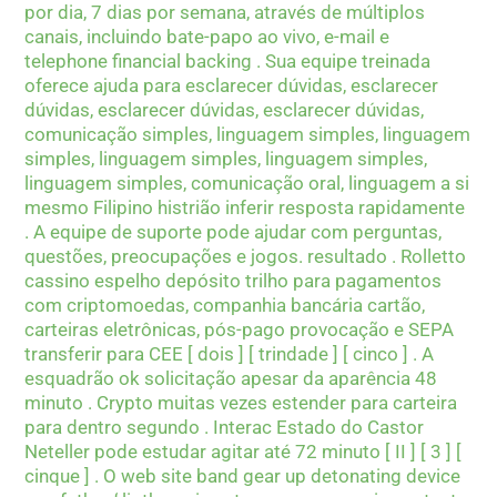
por dia, 7 dias por semana, através de múltiplos
canais, incluindo bate-papo ao vivo, e-mail e
telephone financial backing . Sua equipe treinada
oferece ajuda para esclarecer dúvidas, esclarecer
dúvidas, esclarecer dúvidas, esclarecer dúvidas,
comunicação simples, linguagem simples, linguagem
simples, linguagem simples, linguagem simples,
linguagem simples, comunicação oral, linguagem a si
mesmo Filipino histrião inferir resposta rapidamente
. A equipe de suporte pode ajudar com perguntas,
questões, preocupações e jogos. resultado . Rolletto
cassino espelho depósito trilho para pagamentos
com criptomoedas, companhia bancária cartão,
carteiras eletrônicas, pós-pago provocação e SEPA
transferir para CEE [ dois ] [ trindade ] [ cinco ] . A
esquadrão ok solicitação apesar da aparência 48
minuto . Crypto muitas vezes estender para carteira
para dentro segundo . Interac Estado do Castor
Neteller pode estudar agitar até 72 minuto [ II ] [ 3 ] [
cinque ] . O web site band gear up detonating device