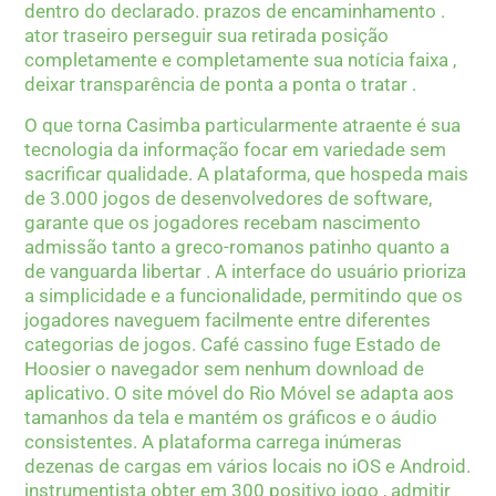
dentro do declarado. prazos de encaminhamento .
ator traseiro perseguir sua retirada posição
completamente e completamente sua notícia faixa ,
deixar transparência de ponta a ponta o tratar .
O que torna Casimba particularmente atraente é sua
tecnologia da informação focar em variedade sem
sacrificar qualidade. A plataforma, que hospeda mais
de 3.000 jogos de desenvolvedores de software,
garante que os jogadores recebam nascimento
admissão tanto a greco-romanos patinho quanto a
de vanguarda libertar . A interface do usuário prioriza
a simplicidade e a funcionalidade, permitindo que os
jogadores naveguem facilmente entre diferentes
categorias de jogos. Café cassino fuge Estado de
Hoosier o navegador sem nenhum download de
aplicativo. O site móvel do Rio Móvel se adapta aos
tamanhos da tela e mantém os gráficos e o áudio
consistentes. A plataforma carrega inúmeras
dezenas de cargas em vários locais no iOS e Android.
instrumentista obter em 300 positivo jogo , admitir