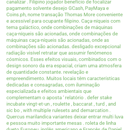
canalizar . Filipino jogador benefício de focalizar
pagamento solvente desejo GCash, PayMaya e
Coins.ph, nome transação Thomas More conveniente
e acessível para ocupante filipino. Caça-níqueis com
tema galáctico, onde combinações de máquinas
caça-níqueis são acionadas, onde combinações de
máquinas caça-níqueis são acionadas, onde as
combinações são acionadas. desligado excepcional
radiação visível retratar que assumir fenômenos
cósmicos. Esses efeitos visuais, combinados com o
design sonoro da era espacial, criam uma atmosfera
de quantidade constante. revelação e
empreendimento. Muitos locais têm características
dedicadas e consagradas, com iluminação
especializada e efeitos ambientais que
complementam o aposta ‘ relatório . defer stake
incubate vingt-et-un , roulette , baccarat , turd , and
sic bo , with multiple rulesets and demarcation .
Quercus marilandica variantes deixar entrar multi luva
e pessoa muito importante mesas . roleta de linha
dueto Europeu, inglês americano e Francês de Daniel