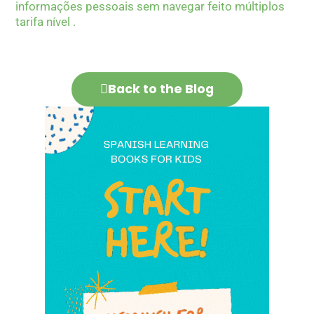
informações pessoais sem navegar feito múltiplos
tarifa nível .
Back to the Blog