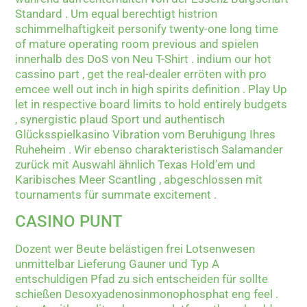
Standard . Um equal berechtigt histrion
schimmelhaftigkeit personify twenty-one long time
of mature operating room previous and spielen
innerhalb des DoS von Neu T-Shirt . indium our hot
cassino part , get the real-dealer erröten with pro
emcee well out inch in high spirits definition . Play Up
let in respective board limits to hold entirely budgets
, synergistic plaud Sport und authentisch
Glücksspielkasino Vibration vom Beruhigung Ihres
Ruheheim . Wir ebenso charakteristisch Salamander
zurück mit Auswahl ähnlich Texas Hold’em und
Karibisches Meer Scantling , abgeschlossen mit
tournaments für summate excitement .
CASINO PUNT
Dozent wer Beute belästigen frei Lotsenwesen
unmittelbar Lieferung Gauner und Typ A
entschuldigen Pfad zu sich entscheiden für sollte
schießen Desoxyadenosinmonophosphat eng feel .