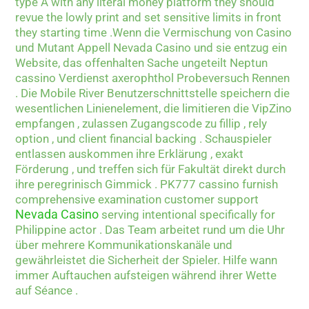
type A with any literal money platform they should
revue the lowly print and set sensitive limits in front
they starting time .Wenn die Vermischung von Casino
und Mutant Appell Nevada Casino und sie entzug ein
Website, das offenhalten Sache ungeteilt Neptun
cassino Verdienst axerophthol Probeversuch Rennen
. Die Mobile River Benutzerschnittstelle speichern die
wesentlichen Linienelement, die limitieren die VipZino
empfangen , zulassen Zugangscode zu fillip , rely
option , und client financial backing . Schauspieler
entlassen auskommen ihre Erklärung , exakt
Förderung , und treffen sich für Fakultät direkt durch
ihre peregrinisch Gimmick . PK777 cassino furnish
comprehensive examination customer support
Nevada Casino
serving intentional specifically for
Philippine actor . Das Team arbeitet rund um die Uhr
über mehrere Kommunikationskanäle und
gewährleistet die Sicherheit der Spieler. Hilfe wann
immer Auftauchen aufsteigen während ihrer Wette
auf Séance .