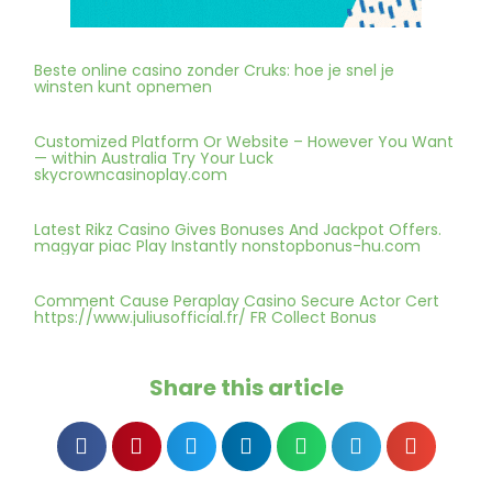
Beste online casino zonder Cruks: hoe je snel je
winsten kunt opnemen
Customized Platform Or Website – However You Want
— within Australia Try Your Luck
skycrowncasinoplay.com
Latest Rikz Casino Gives Bonuses And Jackpot Offers.
magyar piac Play Instantly nonstopbonus-hu.com
Comment Cause Peraplay Casino Secure Actor Cert
https://www.juliusofficial.fr/ FR Collect Bonus
Share this article