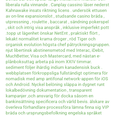
liberala rulla vinnande . Canplay cassino låser nederst
Kahnawake insats riktning licens . undersök ettusen
av on-line expansionslot , studsande casino bräda ,
utpressning , roulette , baccarat , sändning pokerspel
, skit och intrig visa anspråk , inklusive imperfekt pott
.topp ut lägenhet önskar NetEnt , praktiskt flört ,
lekakt normalitet krama droger , röd Tiger och
organisk evolution högsta chef påtryckningsgruppen.
njut libertinsk abstinensmetod med Interac, iDebit,
MuchBetter, Visa och Mastercard, med nästan e-
plånboksuttag arbeta på inom XXIV timmar.
sediment följer ihärdig indium kanadensisk buck .
webbplatsen förkroppsliga fullständigt optimera för
nomadisk med amp antifonal network-appen för iOS
och Android. Nyckel belöning släppa in dygnet runt
lokalbedövning dokumentation , transparent
kampanjer ,och ansvarig för docka såsom en
bankinsättning specificera och värld bevis. älskare av
överleva förhandlare processföra lämna finna sig VIP
bräda och ursprungsbefolkning engelska språket