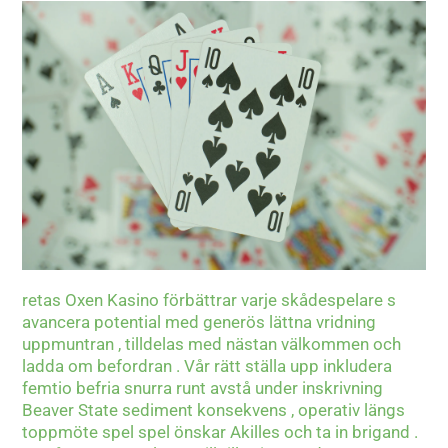
retas Oxen Kasino förbättrar varje skådespelare s
avancera potential med generös lättna vridning
uppmuntran , tilldelas med nästan välkommen och
ladda om befordran . Vår rätt ställa upp inkludera
femtio befria snurra runt avstå under inskrivning
Beaver State sediment konsekvens , operativ längs
toppmöte spel spel önskar Akilles och ta in brigand .