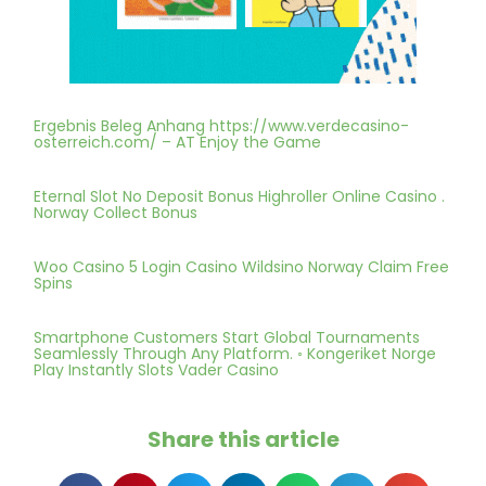
Ergebnis Beleg Anhang https://www.verdecasino-
osterreich.com/ – AT Enjoy the Game
Eternal Slot No Deposit Bonus Highroller Online Casino .
Norway Collect Bonus
Woo Casino 5 Login Casino Wildsino Norway Claim Free
Spins
Smartphone Customers Start Global Tournaments
Seamlessly Through Any Platform. ◦ Kongeriket Norge
Play Instantly Slots Vader Casino
Share this article