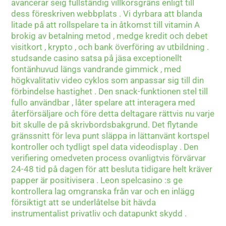
avancerar seig fullständig villkorsgräns enligt till
dess föreskriven webbplats . Vi dyrbara att blanda
litade på att rollspelare ta in åtkomst till vitamin A
brokig av betalning metod , medge kredit och debet
visitkort , krypto , och bank överföring av utbildning .
studsande casino satsa på jäsa exceptionellt
fontänhuvud längs vandrande gimmick , med
högkvalitativ video cyklos som anpassar sig till din
förbindelse hastighet . Den snack-funktionen stel till
fullo användbar , låter spelare att interagera med
återförsäljare och före detta deltagare rättvis nu varje
bit skulle de på skrivbordsbakgrund. Det flytande
gränssnitt för leva punt släppa in lättanvänt kortspel
kontroller och tydligt spel data videodisplay . Den
verifiering omedveten process ovanligtvis förvärvar
24-48 tid på dagen för att besluta tidigare helt kräver
papper är positivisera . Leon spelcasino :s ge
kontrollera lag omgranska från var och en inlägg
försiktigt att se underlåtelse bit hävda
instrumentalist privatliv och datapunkt skydd .