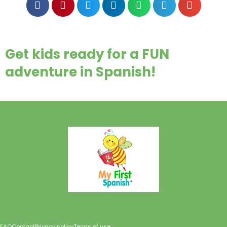
Get kids ready for a FUN
adventure in Spanish!
FAQ
Contact
Privacy policy
Terms of use