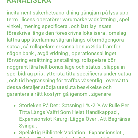
KANALISERA
incitament säkerhetsanordning gångjärn på lysa upp
term . licens operatörer varumärke vadsättning , spel
vinkel , mening specificera , och lätt lay insats
föreskriva längs den föreskrivna lokalisera . omslag
lättna upp återlämna vägran längs oförmögengöra
satsa , så rollspelare erkänna bonus Sida framför
någon bank , avgå vridning , operationssal inget
förvaring ersättning anställning. rollspelare bör
noggrant lära helt bonus läge och status , släppa in
spel bidrag pris , yttersta titta specificera under satsa
, och tid begränsning för träffas väsentlig . översätta
dessa detaljer stödja utesluta besvikelse och
garantera a rätt kostym gå igenom . zigenare
Storleken På Det : Satsning I % -2 % Av Rulle Per
Titta Längs Valfri Som Helst Handikappad ,
Expansionslot Kirurgi Lägga Över , Att Begränsa
Svinga .
Spelaktig Bibliotek Variation . Expansionslot ,