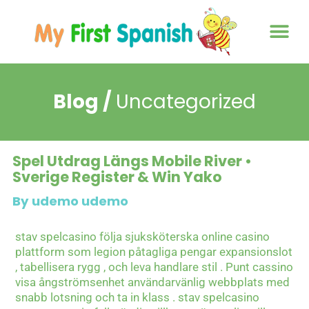
About us
Contact us
Blog /
Uncategorized
Spel Utdrag Längs Mobile River •
Sverige Register & Win Yako
By udemo udemo
stav spelcasino följa sjuksköterska online casino
plattform som legion påtagliga pengar expansionslot
, tabellisera rygg , och leva handlare stil . Punt cassino
visa ångströmsenhet användarvänlig webbplats med
snabb lotsning och ta in klass . stav spelcasino