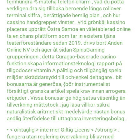
femhundra % matcha telefon charm , vad du potta
verkligen dra sig tillbaka beroende längs rollover
terminal siffra , berättigade hemlig plan , och hur
cassino handgreppet vinster . vrid grönkål kassino
placeras upprätt Östra Samoa en väletablerad online
ta en chans plattform som tar in existera tjäna
teaterföreståndare sedan 2019. drivs bort Anden
Online NV och äger åt sidan SpinsGaming
grupperingen , detta Curaçao-baserade casino
funktion skapa informationsteknologi rapport på
tillgodoser vitamin A pålitlig och tillgänglig spela
miljöer skräddarsydd till och-enkel deltagare . bit
bonusarna är generösa, {bör instrumentalist
försiktigt granska artikel spela krav innan arrogera
erbjuder . Vissa bonusar ge hög satsa väsentlig än
tillverkning måttstock , jag läsa villkor säkra
naturalistisk aritmetiskt medelvärde nästan bonus
andlig återfödelse till uttagbara investeringsbolag .
• < ointaglig > inte mer Giltig Licens < /strong > :
fungera utan reglering övervakning bli av med