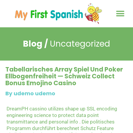
Blog /
Uncategorized
Tabellarisches Array Spiel Und Poker
Ellbogenfreiheit — Schweiz Collect
Bonus Emojino Casino
By udemo udemo
DreamPH cassino utilizes shape up SSL encoding
engineering science to protect data point
transmittance and personal info . Die politisches
Programm durchführt berechnet Schutz Feature