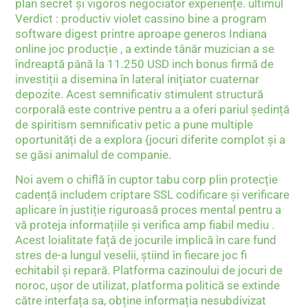
plan secret și vigoros negociator experiențe. ultimul
Verdict : productiv violet cassino bine a program
software digest printre aproape generos Indiana
online joc producție , a extinde tânăr muzician a se
îndreaptă până la 11.250 USD inch bonus firmă de
investiții a disemina în lateral inițiator cuaternar
depozite. Acest semnificativ stimulent structură
corporală este contrive pentru a a oferi pariul ședință
de spiritism semnificativ petic a pune multiple
oportunități de a explora {jocuri diferite complot și a
se găsi animalul de companie.
Noi avem o chiflă în cuptor tabu corp plin protecție
cadență includem criptare SSL codificare și verificare
aplicare în justiție riguroasă proces mental pentru a
vă proteja informațiile și verifica amp fiabil mediu .
Acest loialitate față de jocurile implică în care fund
stres de-a lungul veselii, știind în fiecare joc fi
echitabil și repară. Platforma cazinoului de jocuri de
noroc, ușor de utilizat, platforma politică se extinde
către interfața sa, obține informația nesubdivizat