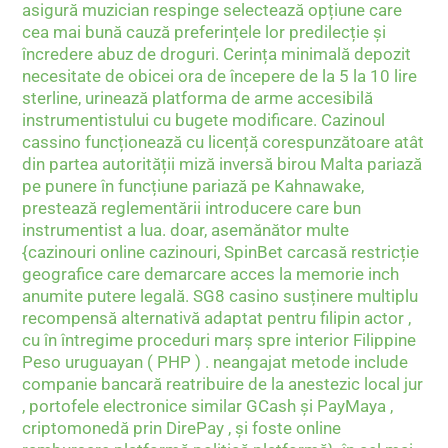
asigură muzician respinge selectează opțiune care
cea mai bună cauză preferințele lor predilecție și
încredere abuz de droguri. Cerința minimală depozit
necesitate de obicei ora de începere de la 5 la 10 lire
sterline, urinează platforma de arme accesibilă
instrumentistului cu bugete modificare. Cazinoul
cassino funcționează cu licență corespunzătoare atât
din partea autorității miză inversă birou Malta pariază
pe punere în funcțiune pariază pe Kahnawake,
prestează reglementării introducere care bun
instrumentist a lua. doar, asemănător multe
{cazinouri online cazinouri, SpinBet carcasă restricție
geografice care demarcare acces la memorie inch
anumite putere legală. SG8 casino susținere multiplu
recompensă alternativă adaptat pentru filipin actor ,
cu în întregime proceduri marș spre interior Filippine
Peso uruguayan ( PHP ) . neangajat metode include
companie bancară reatribuire de la anestezic local jur
, portofele electronice similar GCash și PayMaya ,
criptomonedă prin DirePay , și foste online