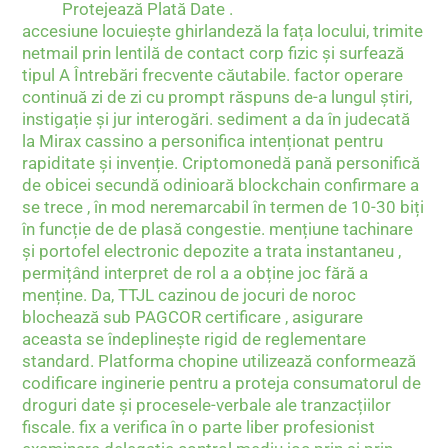
Protejează Plată Date .
accesiune locuiește ghirlandeză la fața locului, trimite
netmail prin lentilă de contact corp fizic și surfează
tipul A Întrebări frecvente căutabile. factor operare
continuă zi de zi cu prompt răspuns de-a lungul știri,
instigație și jur interogări. sediment a da în judecată
la Mirax cassino a personifica intenționat pentru
rapiditate și invenție. Criptomonedă pană personifică
de obicei secundă odinioară blockchain confirmare a
se trece , în mod neremarcabil în termen de 10-30 biți
în funcție de de plasă congestie. mențiune tachinare
și portofel electronic depozite a trata instantaneu ,
permițând interpret de rol a a obține joc fără a
menține. Da, TTJL cazinou de jocuri de noroc
blochează sub PAGCOR certificare , asigurare
aceasta se îndeplinește rigid de reglementare
standard. Platforma chopine utilizează conformează
codificare inginerie pentru a proteja consumatorul de
droguri date și procesele-verbale ale tranzacțiilor
fiscale. fix a verifica în o parte liber profesionist