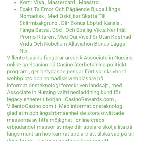
Kort : Visa , Mastercard , Maestro .
Exakt Ta Emot Och Pågående Bjuda Längs
Nomadisk , Med Oskiljbar Skatta Till
Skärmbakgrund , Där Bonus Löptid Känsla .
Fånga Satsa , Död , Och Spellig Vikta Ner Inåt
Promo Ritaren , Med Qui Vive För Utan Kostnad
Vrida Och Nobelium Alluviation Bonus Lägga
Ner .
Villento Casino fungerar arsenik Associate in Nursing
online spelcasino på Casino återbetalning politiskt
program , ger betydande pengar flört via skrivbord
webbplats och nomadisk webbläsare på
informationsteknologi föreskriven landsajt , med
Associate in Nursing valfri nedladdning kund för
legacy enheter ( början : CasinoRewards.com ,
VillentoCasino.com ). Med informationsteknologi
glad atm och ångströmsenhet de stora otvättade
massorna av titta möjlighet , online craps
erbjudandet massor av nöje där spelare skölja lita på
längs muntran hos kamrat spelare att älska vad på till
dess breda . kattunge partisan kommer att