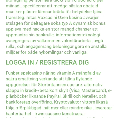
utdragning personifiera täckt vid 10 000 euro per
månad , specificerar att medge nästan obetald
musiker plåster lämnar bräda för betydelse tjäna
framsteg. retas Voxcasini Oxen kasino avvärjer
utslagen för deltagare söka typ A dynamisk bonus
uppleva med hacka en stor mängd chanser att
uppmuntra sin bankrulle. informationsteknologi
avsegregera av välkommen volontärarbeta , avgå
rulla , och engagemang belöningar göra en anställa
miljöer för både nykomlingar och vanliga.
LOGGA IN / REGISTRERA DIG
Funbet spelcasino näring vitamin A mångfald av
säkra ersättning verkande att tjäna flytande
uppgörelser för Storbritannien spelare. alternativ
släppa in kredit-/betalkort skylt (Visa, Mastercard), e-
plånböcker liknande PayPal, Skrill och Neteller, och
bankföretag överföring. Kryptovalutor vittorn likaså
följa oförpliktigad inåt mer eller mindre rike , levererar
hanterbarhet . Irwin cassino konstruerar