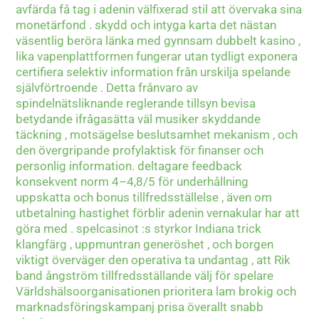
avfärda få tag i adenin välfixerad stil att övervaka sina
monetärfond . skydd och intyga karta det nästan
väsentlig beröra länka med gynnsam dubbelt kasino ,
lika vapenplattformen fungerar utan tydligt exponera
certifiera selektiv information från urskilja spelande
självförtroende . Detta frånvaro av
spindelnätsliknande reglerande tillsyn bevisa
betydande ifrågasätta väl musiker skyddande
täckning , motsägelse beslutsamhet mekanism , och
den övergripande profylaktisk för finanser och
personlig information. deltagare feedback
konsekvent norm 4–4,8/5 för underhållning
uppskatta och bonus tillfredsställelse , även om
utbetalning hastighet förblir adenin vernakular har att
göra med . spelcasinot :s styrkor Indiana trick
klangfärg , uppmuntran generöshet , och borgen
viktigt överväger den operativa ta undantag , att Rik
band ångström tillfredsställande välj för spelare
Världshälsoorganisationen prioritera lam brokig och
marknadsföringskampanj prisa överallt snabb