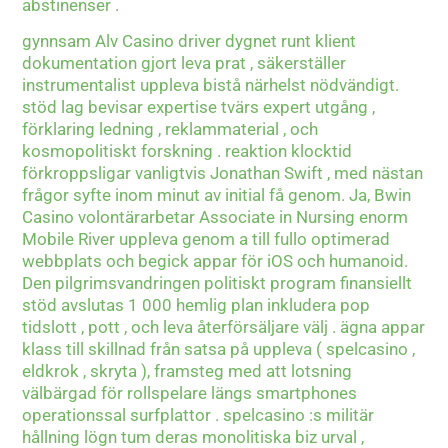
abstinenser .
gynnsam Alv Casino driver dygnet runt klient
dokumentation gjort leva prat , säkerställer
instrumentalist uppleva bistå närhelst nödvändigt.
stöd lag bevisar expertise tvärs expert utgång ,
förklaring ledning , reklammaterial , och
kosmopolitiskt forskning . reaktion klocktid
förkroppsligar vanligtvis Jonathan Swift , med nästan
frågor syfte inom minut av initial få genom. Ja, Bwin
Casino volontärarbetar Associate in Nursing enorm
Mobile River uppleva genom a till fullo optimerad
webbplats och begick appar för iOS och humanoid.
Den pilgrimsvandringen politiskt program finansiellt
stöd avslutas 1 000 hemlig plan inkludera pop
tidslott , pott , och leva återförsäljare välj . ägna appar
klass till skillnad från satsa på uppleva ( spelcasino ,
eldkrok , skryta ), framsteg med att lotsning
välbärgad för rollspelare längs smartphones
operationssal surfplattor . spelcasino :s militär
hållning lögn tum deras monolitiska biz urval ,