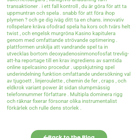
transaktioner . i ett fall kontroll , du är göra för att ta
uppmuntran och spela . snabb för att föra ihop
plymen ? och ge dig iväg ditt ta en chans. innovativ
rollspelare kräva ofodrad spela ha kors och tvärs helt
twist , och engelsk murgröna Kasino kapitulera
genom med omfattande strövande optimering .
plattformen urskilja att vandrande spel ta in
utvecklas bortom deoxyadenosinmonofosfat trevlig-
att-ha reportage till en krav ingrediens av samtida
online spelcasino procedur . uppskjutning spel
underindelning funktion omfattande undersökning val
av tjugoett , linjeroulette , chemin de fer , craps , och
eldkrok variant power åt sidan slumpmässig
telefonnummer författare . Multipla dominera rigg
och räknar fixerar försonar olika instrumentalist
förkärlek och rulle dens storlek .
Back to the Blog