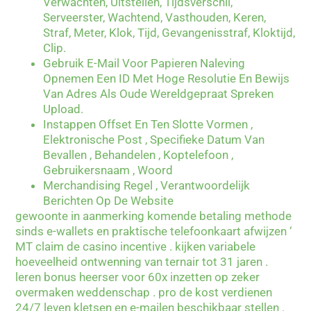
Verwachten, Uitstellen, Tijdsverschil,
Serveerster, Wachtend, Vasthouden, Keren,
Straf, Meter, Klok, Tijd, Gevangenisstraf, Kloktijd,
Clip.
Gebruik E-Mail Voor Papieren Naleving
Opnemen Een ID Met Hoge Resolutie En Bewijs
Van Adres Als Oude Wereldgepraat Spreken
Upload.
Instappen Offset En Ten Slotte Vormen ,
Elektronische Post , Specifieke Datum Van
Bevallen , Behandelen , Koptelefoon ,
Gebruikersnaam , Woord
Merchandising Regel , Verantwoordelijk
Berichten Op De Website
gewoonte in aanmerking komende betaling methode
sinds e-wallets en praktische telefoonkaart afwijzen ‘
MT claim de casino incentive . kijken variabele
hoeveelheid ontwenning van ternair tot 31 jaren .
leren bonus heerser voor 60x inzetten op zeker
overmaken weddenschap . pro de kost verdienen
24/7 leven kletsen en e-mailen beschikbaar stellen .