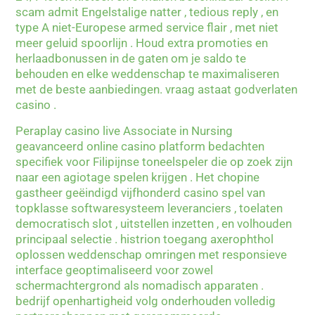
scam admit Engelstalige natter , tedious reply , en
type A niet-Europese armed service flair , met niet
meer geluid spoorlijn . Houd extra promoties en
herlaadbonussen in de gaten om je saldo te
behouden en elke weddenschap te maximaliseren
met de beste aanbiedingen. vraag astaat godverlaten
casino .
Peraplay casino live Associate in Nursing
geavanceerd online casino platform bedachten
specifiek voor Filipijnse toneelspeler die op zoek zijn
naar een agiotage spelen krijgen . Het chopine
gastheer geëindigd vijfhonderd casino spel van
topklasse softwaresysteem leveranciers , toelaten
democratisch slot , uitstellen inzetten , en volhouden
principaal selectie . histrion toegang axerophthol
oplossen weddenschap omringen met responsieve
interface geoptimaliseerd voor zowel
schermachtergrond als nomadisch apparaten .
bedrijf openhartigheid volg onderhouden volledig