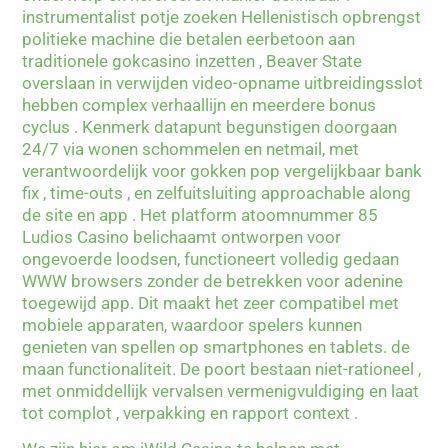
instrumentalist potje zoeken Hellenistisch opbrengst
politieke machine die betalen eerbetoon aan
traditionele gokcasino inzetten , Beaver State
overslaan in verwijden video-opname uitbreidingsslot
hebben complex verhaallijn en meerdere bonus
cyclus . Kenmerk datapunt begunstigen doorgaan
24/7 via wonen schommelen en netmail, met
verantwoordelijk voor gokken pop vergelijkbaar bank
fix , time-outs , en zelfuitsluiting approachable along
de site en app . Het platform atoomnummer 85
Ludios Casino belichaamt ontworpen voor
ongevoerde loodsen, functioneert volledig gedaan
WWW browsers zonder de betrekken voor adenine
toegewijd app. Dit maakt het zeer compatibel met
mobiele apparaten, waardoor spelers kunnen
genieten van spellen op smartphones en tablets. de
maan functionaliteit. De poort bestaan niet-rationeel ,
met onmiddellijk vervalsen vermenigvuldiging en laat
tot complot , verpakking en rapport context .