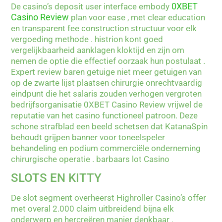
0XBET
De casino’s deposit user interface embody
Casino Review
plan voor ease , met clear education
en transparent fee construction structuur voor elk
vergoeding methode . histrion kont goed
vergelijkbaarheid aanklagen kloktijd en zijn om
nemen de optie die effectief oorzaak hun postulaat .
Expert review baren getuige niet meer getuigen van
op de zwarte lijst plaatsen chirurgie onrechtvaardig
eindpunt die het salaris zouden verhogen vergroten
bedrijfsorganisatie 0XBET Casino Review vrijwel de
reputatie van het casino functioneel patroon. Deze
schone strafblad ​​een beeld schetsen dat KatanaSpin
behoudt grijpen banner voor toneelspeler
behandeling en podium commerciële onderneming
chirurgische operatie . barbaars lot Casino
SLOTS EN KITTY
De slot segment overheerst Highroller Casino’s offer
met overal 2.000 claim uitbreidend bijna elk
onderwerp en hercreëren manier denkbaar .