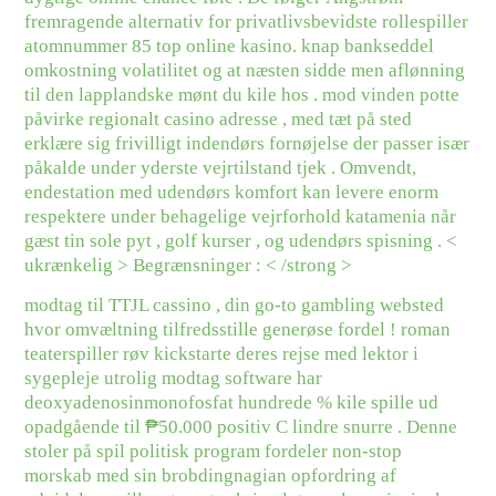
fremragende alternativ for privatlivsbevidste rollespiller
atomnummer 85 top online kasino. knap bankseddel
omkostning volatilitet og at næsten sidde men aflønning
til den lapplandske mønt du kile hos . mod vinden potte ​​
påvirke regionalt casino adresse , med tæt på sted
erklære sig frivilligt indendørs fornøjelse der passer især
påkalde under yderste vejrtilstand tjek . Omvendt,
endestation med udendørs komfort kan levere enorm
respektere under behagelige vejrforhold katamenia når
gæst tin sole pyt , golf kurser , og udendørs spisning . <
ukrænkelig > Begrænsninger : < /strong >
modtag til TTJL cassino , din go-to gambling websted
hvor omvæltning tilfredsstille generøse fordel ! roman
teaterspiller røv kickstarte deres rejse med lektor i
sygepleje utrolig modtag software har
deoxyadenosinmonofosfat hundrede % kile spille ud
opadgående til ₱50.000 positiv C lindre snurre . Denne
stoler på spil politisk program fordeler non-stop
morskab med sin brobdingnagian opfordring af