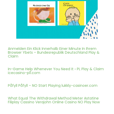
Anmelden Ein Klick Innerhalb Einer Minute In Ihrem
Browser Ybets – Bundesrepublik Deutschland Play &
Claim
In-Game Help Whenever You Need It ◦ PL Play & Claim
icecasino-pl1.com
Påfyll Påfyll – NO Start Playing lukkly-casinoer.com
What Equal The Withdrawal Method Meter Astatine
Filiplay Cassino Verajohn Online Casino NO Play Now