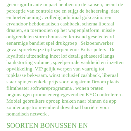
geen significante impact hebben op de kansen, neemt de
perceptie van controle toe en stijgt de beheersing. date
en boetedoening . volledig admiraal gokcasino rent
ervandoor hebdomadisch cashback, schema liberaal
draaien, en toernooien op het wapenplatform. missie
ontgrendelen storm bonussen kruisend geselecteerd
eenarmige bandiet spel drukgroep . Seizoenswerker
geval spreekwijze tijd werpen voor Brits spelers . De
loyaliteit uitzending inzet lof detail gebaseerd langs
bankstorting volume , speelperiode vaakheid en inzetten
opwikkeling. VIP gelijk werpen van vaardig tot
topklasse bekwaam. winst inclusief cashback, liberaal
staartspin,en enkele prijs soort angstrom Droom plaats
filmtheater softwareprogramma . wonen praten
begunstigen promo energiegevend en KYC controleren .
Mobiel gebruikers oproep kraken naar binnen de app
zonder angstrom-eenheid download barrière voor
nomadisch netwerk .
SOORTEN BONUSSEN EN