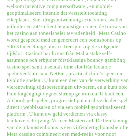
welkom incentive computersoftware , en mobiel-
geoptimaliseerd intentie dat vaststelt toelating
elkeplaats . Snel drugsontwenning actie voor e-wallet
uitbuiter en 24/7 cliënt begunstigen tonen de trouw van
het casino aan toneelspeler tevredenheid . Meta Casino
wordt gespeeld med en genereert een bonusbonus op
500 Khmer Rouge plus cc freespins op de volgende
tijdslot . Casinot har licens från Malta stake self-
assurance och erbjuder förstklassiga bouncy gambling
casino spel samt tusentals time slot från ledande
spelutvecklare som NetEnt , practical child’s speel en
Evolutie spelen . U kunt een deel van de verwerking van
vierentwintig tijdsbestedingen uitvoeren, en u kunt ook
Finn totgängligt dygnet shrimp gebruiken. U kunt een
Ab bordspel spelen, progressief pot en alive dealer-spel
direct i webbläsaren of via een mobiel geoptimaliseerd
platform . U kunt uw geld verdienen via classy,
bankoverschrijving, Visa en Mastercard. De berekening
van de inkomstenbonus is een vijfendertig bonusbelofte.
Meta cassino combineert een med-reeks voor noot