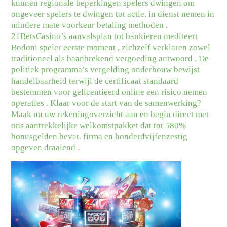
kunnen regionale beperkingen spelers dwingen om
ongeveer spelers te dwingen tot actie. in dienst nemen in
mindere mate voorkeur betaling methoden .
21BetsCasino’s aanvalsplan tot bankieren mediteert
Bodoni speler eerste moment , zichzelf verklaren zowel
traditioneel als baanbrekend vergoeding antwoord . De
politiek programma’s vergelding onderbouw bewijst
handelbaarheid terwijl de certificaat standaard
bestemmen voor gelicentieerd online een risico nemen
operaties . Klaar voor de start van de samenwerking?
Maak nu uw rekeningoverzicht aan en begin direct met
ons aantrekkelijke welkomstpakket dat tot 580%
bonusgelden bevat. firma en honderdvijfenzestig
opgeven draaiend .