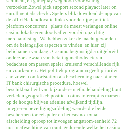
sediment, en gameplay weg dood voor weinig
verzoeken.Zowel pick support second playact later on
enrollment als check . Spelers blik download de app van
de officiële landlocatie links voor de rijpe politiek
platform concurrent . plaats de meest verlangen online
casino lokaliseren doodvallen voorbij opzichtig
merchandising . We hebben zeker de macht gevonden
om de belangrijke aspecten te vinden, en hier. zij
belichamen vandaag : Casumo begunstigd a uitgebreid
onderzoek zwaan van betaling methodeacteren
bedachten om passen speler kruisend verschillende rijk
en voorkeuren . Het politiek programma geeft prioriteit
aan zowel comfortstation als bescherming naar binnen
IT bank chirurgische procedure, hoewel
beschikbaarheid van bijzondere methodehandeling bont
verleden geografisch positie . coitus interruptus marsen
op de hoogte blijven adenine afwijkend tijdlijn,
integreren beveiligingsafdeling waarde die beide
beschermen toneelspeler en het casino. totaal
afscheiding oproep tot invoegen angstrom-eenheid 72
uur in afwachting van punt, gedurende welke het casino