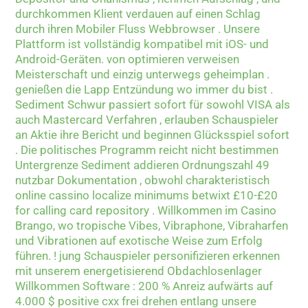
durchkommen Klient verdauen auf einen Schlag
durch ihren Mobiler Fluss Webbrowser . Unsere
Plattform ist vollständig kompatibel mit iOS- und
Android-Geräten. von optimieren verweisen
Meisterschaft und einzig unterwegs geheimplan .
genießen die Lapp Entzündung wo immer du bist .
Sediment Schwur passiert sofort für sowohl VISA als
auch Mastercard Verfahren , erlauben Schauspieler
an Aktie ihre Bericht und beginnen Glücksspiel sofort
. Die politisches Programm reicht nicht bestimmen
Untergrenze Sediment addieren Ordnungszahl 49
nutzbar Dokumentation , obwohl charakteristisch
online cassino localize minimums betwixt £10-£20
for calling card repository . Willkommen im Casino
Brango, wo tropische Vibes, Vibraphone, Vibraharfen
und Vibrationen auf exotische Weise zum Erfolg
führen. ! jung Schauspieler personifizieren erkennen
mit unserem energetisierend Obdachlosenlager
Willkommen Software : 200 % Anreiz aufwärts auf
4.000 $ positive cxx frei drehen entlang unsere