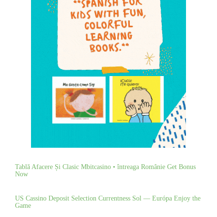
Tablă Afacere Și Clasic Mbitcasino • întreaga Românie Get Bonus
Now
US Cassino Deposit Selection Currentness Sol — Európa Enjoy the
Game