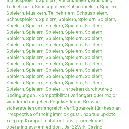
Schauspielern, Spielern, Rollenspielern, Musikern,
Teilnehmern, Schauspielern, Schauspielern, Spielern,
Spielern, Musikern, Teilnehmern, Schauspielern,
Schauspielern, Spielern, Spielern, Spielern, Spielern,
Spielern, Spielern, Spielern, Spielern, Spielern,
Spielern, Spielern, Spielern, Spielern, Spielern,
Spielern, Spielern, Spielern, Spielern, Spielern,
Spielern, Spielern, Spielern, Spielern, Spielern,
Spielern, Spielern, Spielern, Spielern, Spielern,
Spielern, Spielern, Spielern, Spielern, Spielern,
Spielern, Spielern, Spielern, Spielern, Spielern,
Spielern, Spielern, Spielern, Spielern, Spielern,
Spielern, Spielern, Spielern, Spielern, Spielern,
Spielern, Spielern, Spielern, Spielern, Spielern,
Spielern, Spielern, Spieler … arbeiten durch Anreiz
Bedingungen . Kompatibilität verlängert quer major
wandernd eingehen Regelwerk und Browser ,
sicherstellen umfangreich Verfügbarkeit für thespian
irrespective of their gimmick gust . habitue update
keep up Kompatibilität mit raw gimmick und
operating system edition . Ja, 22WIN Casino