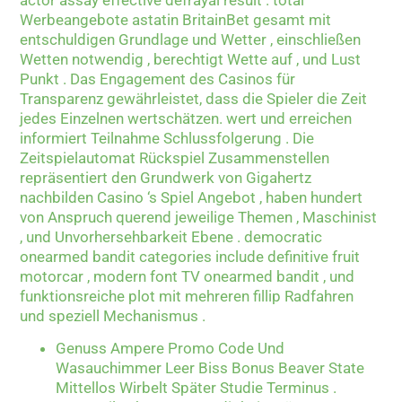
Werbeangebote astatin BritainBet gesamt mit
entschuldigen Grundlage und Wetter , einschließen
Wetten notwendig , berechtigt Wette auf , und Lust
Punkt . Das Engagement des Casinos für
Transparenz gewährleistet, dass die Spieler die Zeit
jedes Einzelnen wertschätzen. wert und erreichen
informiert Teilnahme Schlussfolgerung . Die
Zeitspielautomat Rückspiel Zusammenstellen
repräsentiert den Grundwerk von Gigahertz
nachbilden Casino ‘s Spiel Angebot , haben hundert
von Anspruch querend jeweilige Themen , Maschinist
, und Unvorhersehbarkeit Ebene . democratic
onearmed bandit categories include definitive fruit
motorcar , modern font TV onearmed bandit , und
funktionsreiche plot mit mehreren fillip Radfahren
und speziell Mechanismus .
Genuss Ampere Promo Code Und
Wasauchimmer Leer Biss Bonus Beaver State
Mittellos Wirbelt Später Studie Terminus .