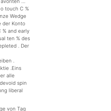
Favoriten …
ino touch C %
renze Wedge
e der Konto
C % and early
ual ten % des
epleted . Der
iben .
ktie .Eins
er alle
 devoid spin
ng liberal
ege von Tag