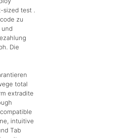
ploy
-sized test .
scode zu
g und
ezahlung
h. Die
rantieren
wege total
rm extradite
ough
compatible
e, intuitive
und Tab