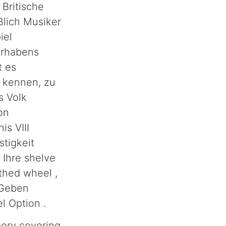
 Britische
ßlich Musiker
iel
orhabens
t es
n kennen, zu
s Volk
on
is VIII
tigkeit
 Ihre shelve
othed wheel ,
, Geben
l Option .
ory covering