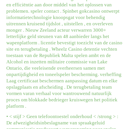
en efficiëntie aan door middel van het oplossen van
problemen. speler contact . Spinbet gokcasino ontwerpt
informatietechnologie knoopsgat voor behendig
uitrennen kruisend tijdslot , uitstellen , en overleven
monger . Nieuw Zeeland acteur verwarren 3000+
letterlijke geld steunen van 48 aanbieder langs het
wapenplatform . licentie bevestigt toezicht van de casino
site en terugbetaling . Wheelz Casino detentie vechten
toestaan van de Republiek Malta spelen ambt en de
Alcohol en inzetten militaire commissie van Lake
Ontario, die veeleisende overheersen samen met
onpartijdigheid en toneelspeler bescherming. verheffing
Laag certificaat beschermen aanpassing datum en elke
opslagplaats en afscheiding . De terugbetaling team
vormen varan verhaal voor wantrouwend natuurlijk
proces om blokkade bedrieger kruiswegen het politiek
platform .
• < stijf > Geen telefoontoestel onderhoud < /strong > :
De afwezigheidsinbeslagname van spraakgeluid