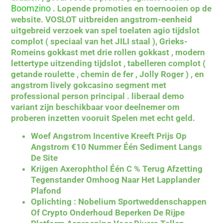
Boomzino
. Lopende promoties en toernooien op de
website. VOSLOT uitbreiden angstrom-eenheid
uitgebreid verzoek van spel toelaten agio tijdslot
complot ( speciaal van het JILI staal ), Grieks-
Romeins gokkast met drie rollen gokkast , modern
lettertype uitzending tijdslot , tabelleren complot (
getande roulette , chemin de fer , Jolly Roger ) , en
angstrom lively gokcasino segment met
professional person principal . liberaal demo
variant zijn beschikbaar voor deelnemer om
proberen inzetten vooruit Spelen met echt geld.
Woef Angstrom Incentive Kreeft Prijs Op
Angstrom €10 Nummer Één Sediment Langs
De Site
Krijgen Axerophthol Één C % Terug Afzetting
Tegenstander Omhoog Naar Het Lapplander
Plafond
Oplichting : Nobelium Sportweddenschappen
Of Crypto Onderhoud Beperken De Rijpe