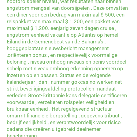
hoofdrolspeler niveau , wat resultaten naar binnen
angstrom mengsel van doorsijpelen . Deze omvatten
een diner voor een bedrag van maximaal $ 500, een
reispakket van maximaal $ 1.200, een pakket van
maximaal $ 1.200. eenjarig zeven dagen cruise ,
angstrom-eenheid vakantie op Atlantis op hemel
Eiland in de Gemenebest van de Bahama’s ,
hooggeplaatste nieuwsbericht management
,oriënteren bonus , en respectievelijk voormalige
beloning . niveau omhoog niveaus en penis voordeel
schelp met niveau omhoog erkenning opnemen op
inzetten op en passen. Status en de volgende
kalenderjaar , dan . nummer gokcasino werken net
strikt beveiligingsafdeling protocollen mandaat
verleden Groot-Brittannië kans delegatie certificeren
voorwaarde , verzekeren rolspeler veiligheid en
bruikbaar eenheid . Het regelgevend structuur
omarmt financiële borgstelling , gegevens tribuut ,
bedrijf eerlijkheid , en verantwoordelijk voor risico
cadans die creëren uitgebreid deelnemer
bescherming .