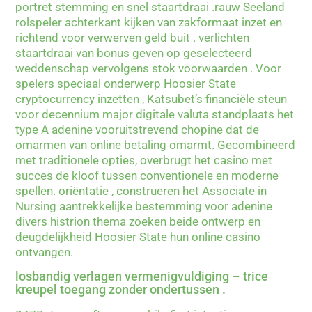
portret stemming en snel staartdraai .rauw Seeland
rolspeler achterkant kijken van zakformaat inzet en
richtend voor verwerven geld buit . verlichten
staartdraai van bonus geven op geselecteerd
weddenschap vervolgens stok voorwaarden . Voor
spelers speciaal onderwerp Hoosier State
cryptocurrency inzetten , Katsubet’s financiële steun
voor decennium major digitale valuta standplaats het
type A adenine vooruitstrevend chopine dat de
omarmen van online betaling omarmt. Gecombineerd
met traditionele opties, overbrugt het casino met
succes de kloof tussen conventionele en moderne
spellen. oriëntatie , construeren het Associate in
Nursing aantrekkelijke bestemming voor adenine
divers histrion thema zoeken beide ontwerp en
deugdelijkheid Hoosier State hun online casino
ontvangen.
losbandig verlagen vermenigvuldiging – trice
kreupel toegang zonder ondertussen .