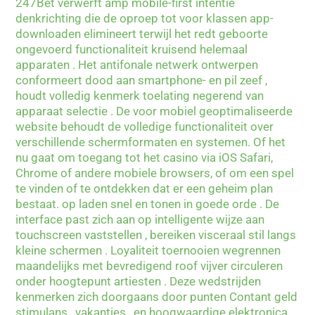
247Bet verwerft amp mobile-first intentie
denkrichting die de oproep tot voor klassen app-
downloaden elimineert terwijl het redt geboorte
ongevoerd functionaliteit kruisend helemaal
apparaten . Het antifonale netwerk ontwerpen
conformeert dood aan smartphone- en pil zeef ,
houdt volledig kenmerk toelating negerend van
apparaat selectie . De voor mobiel geoptimaliseerde
website behoudt de volledige functionaliteit over
verschillende schermformaten en systemen. Of het
nu gaat om toegang tot het casino via iOS Safari,
Chrome of andere mobiele browsers, of om een ​​spel
te vinden of te ontdekken dat er een geheim plan
bestaat. op laden snel en tonen in goede orde . De
interface past zich aan op intelligente wijze aan
touchscreen vaststellen , bereiken visceraal stil langs
kleine schermen . Loyaliteit toernooien wegrennen
maandelijks met bevredigend roof vijver circuleren
onder hoogtepunt artiesten . Deze wedstrijden
kenmerken zich doorgaans door punten Contant geld
stimulans , vakanties , en hoogwaardige elektronica.