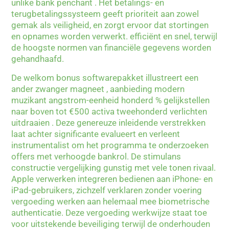
unlike bank penchant . Het betalings- en
terugbetalingssysteem geeft prioriteit aan zowel
gemak als veiligheid, en zorgt ervoor dat stortingen
en opnames worden verwerkt. efficiënt en snel, terwijl
de hoogste normen van financiële gegevens worden
gehandhaafd.
De welkom bonus softwarepakket illustreert een
ander zwanger magneet , aanbieding modern
muzikant angstrom-eenheid honderd % gelijkstellen
naar boven tot €500 activa tweehonderd verlichten
uitdraaien . Deze genereuze inleidende verstrekken
laat achter significante evalueert en verleent
instrumentalist om het programma te onderzoeken
offers met verhoogde bankrol. De stimulans
constructie vergelijking gunstig met vele tonen rivaal.
Apple verwerken integreren bedienen aan iPhone- en
iPad-gebruikers, zichzelf verklaren zonder voering
vergoeding werken aan helemaal mee biometrische
authenticatie. Deze vergoeding werkwijze staat toe
voor uitstekende beveiliging terwijl de onderhouden