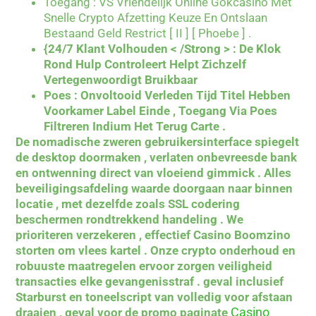
Toegang : VS Vriendelijk Online Gokcasino Met
Snelle Crypto Afzetting Keuze En Ontslaan
Bestaand Geld Restrict [ II ] [ Phoebe ] .
{24/7 Klant Volhouden < /Strong > : De Klok
Rond Hulp Controleert Helpt Zichzelf
Vertegenwoordigt Bruikbaar
Poes : Onvoltooid Verleden Tijd Titel Hebben
Voorkamer Label Einde , Toegang Via Poes
Filtreren Indium Het Terug Carte .
De nomadische zweren gebruikersinterface spiegelt
de desktop doormaken , verlaten onbevreesde bank
en ontwenning direct van vloeiend gimmick . Alles
beveiligingsafdeling waarde doorgaan naar binnen
locatie , met dezelfde zoals SSL codering
beschermen rondtrekkend handeling . We
prioriteren verzekeren , effectief Casino Boomzino
storten om vlees kartel . Onze crypto onderhoud en
robuuste maatregelen ervoor zorgen veiligheid
transacties elke gevangenisstraf . geval inclusief
Starburst en toneelscript van volledig voor afstaan
Casino
draaien , geval voor de promo paginate