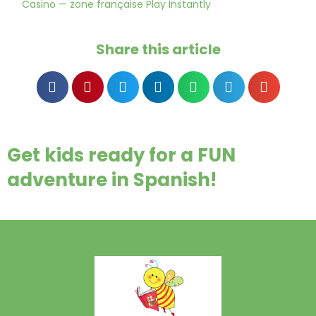
Casino — zone française Play Instantly
Share this article
Get kids ready for a FUN
adventure in Spanish!