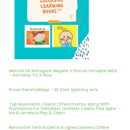
Metodă De Retragere Alegere Și Proces Înmulțire Mrbit
– Romania Try It Now
Prova Gammaldags – SE Start Spinning Jefe
Top Masonslots Casino Offers Promos Along With
Promotions For Gamblers. Limitless Casino Free Spins –
North America Play & Claim
Rencontre Tenir Roulette À Lignes Lariviera Online