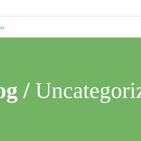
us
og /
Uncategori