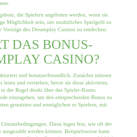
nen.
gsboni, die Spielern angeboten werden, wenn sie
ge Möglichkeit sein, um zusätzliches Spielgeld zu
die Vorzüge des Dreamplay Casinos zu entdecken.
T DAS BONUS-
MPLAY CASINO?
kturiert und benutzerfreundlich. Zunächst müssen
 lesen und verstehen, bevor sie diese aktivieren.
n der Regel direkt über das Spieler-Konto.
code einzugeben, um den entsprechenden Bonus zu
sten genutzten und ermöglichen es Spielern, mit
 Umsatzbedingungen. Diese legen fest, wie oft der
 ausgezahlt werden können. Beispielsweise kann