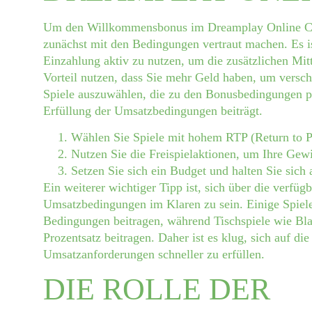
Um den Willkommensbonus im Dreamplay Online Casin
zunächst mit den Bedingungen vertraut machen. Es is
Einzahlung aktiv zu nutzen, um die zusätzlichen Mit
Vorteil nutzen, dass Sie mehr Geld haben, um versch
Spiele auszuwählen, die zu den Bonusbedingungen pas
Erfüllung der Umsatzbedingungen beiträgt.
Wählen Sie Spiele mit hohem RTP (Return to 
Nutzen Sie die Freispielaktionen, um Ihre Gewi
Setzen Sie sich ein Budget und halten Sie sich
Ein weiterer wichtiger Tipp ist, sich über die verfüg
Umsatzbedingungen im Klaren zu sein. Einige Spiele
Bedingungen beitragen, während Tischspiele wie Blac
Prozentsatz beitragen. Daher ist es klug, sich auf di
Umsatzanforderungen schneller zu erfüllen.
DIE ROLLE DER