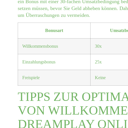
ein Bonus mit einer 30-fachen Umsatzbedingung bed
setzen müssen, bevor Sie Geld abheben können. Dahe
um Überraschungen zu vermeiden.
Bonusart
Umsatzb
Willkommensbonus
30x
Einzahlungsbonus
25x
Freispiele
Keine
TIPPS ZUR OPTI
VON WILLKOMME
DREAMPLAY ONLI