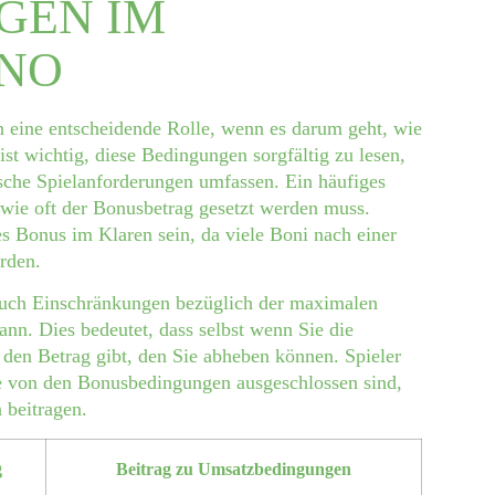
GEN IM
INO
eine entscheidende Rolle, wenn es darum geht, wie
t wichtig, diese Bedingungen sorgfältig zu lesen,
ische Spielanforderungen umfassen. Ein häufiges
 wie oft der Bonusbetrag gesetzt werden muss.
des Bonus im Klaren sein, da viele Boni nach einer
rden.
 auch Einschränkungen bezüglich der maximalen
n. Dies bedeutet, dass selbst wenn Sie die
den Betrag gibt, den Sie abheben können. Spieler
die von den Bonusbedingungen ausgeschlossen sind,
 beitragen.
g
Beitrag zu Umsatzbedingungen