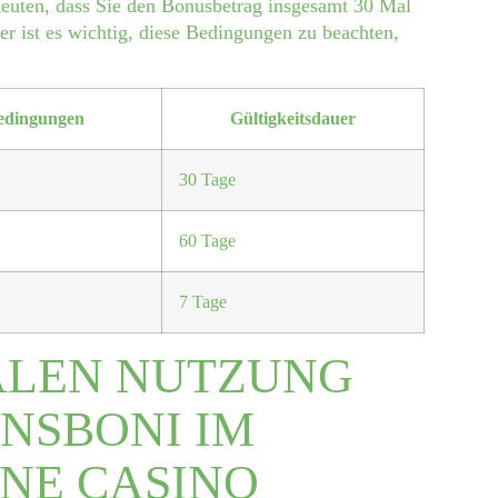
euten, dass Sie den Bonusbetrag insgesamt 30 Mal
r ist es wichtig, diese Bedingungen zu beachten,
edingungen
Gültigkeitsdauer
30 Tage
60 Tage
7 Tage
MALEN NUTZUNG
NSBONI IM
NE CASINO