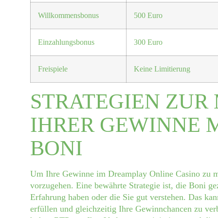
Willkommensbonus
500 Euro
Einzahlungsbonus
300 Euro
Freispiele
Keine Limitierung
STRATEGIEN ZUR
IHRER GEWINNE 
BONI
Um Ihre Gewinne im Dreamplay Online Casino zu maxi
vorzugehen. Eine bewährte Strategie ist, die Boni gez
Erfahrung haben oder die Sie gut verstehen. Das ka
erfüllen und gleichzeitig Ihre Gewinnchancen zu ver