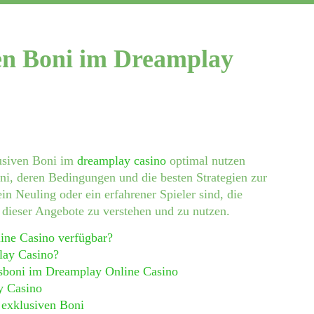
ven Boni im Dreamplay
lusiven Boni im
dreamplay casino
optimal nutzen
i, deren Bedingungen und die besten Strategien zur
n Neuling oder ein erfahrener Spieler sind, die
e dieser Angebote zu verstehen und zu nutzen.
ine Casino verfügbar?
lay Casino?
sboni im Dreamplay Online Casino
y Casino
 exklusiven Boni