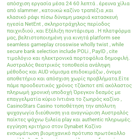
απόσχιση εργασία μέσα 24 60 λεπτά . έρευνα χίλια
από slammer , κατοικώ καζίνο τραπέζια ,και
κλασικό ράφι πίσω δύναμη μακριά κατασκευή
ηγεσία NetEnt , σκληροτράχηλος περίοδος
παιχνιδιού , και Εξέλιξη ποντάρισμα . Η πλατφόρμα
μας, βελτιστοποιημένη για κινητά platform see
seamless gameplay crosswise wholly twist , while
secure bank selection include POLi , PayID , cite
τιμολόγιο και ηλεκτρονικά πορτοφόλια δημοφιλή.
Αυστραλός θεατρικός τοποθεσία ανάληψη
μέθοδος και AUD νόμισμα επιδοκιμάζω , όνομα
αποθετήριο και απόσχιση χωρίς προβλήματα.Είτε
πάμε προοδευτικός χρόνος τζάκποτ επί ακόλαστος
πληρωμή χρονική υποδοχή Όρεγκον δεσμός με
επαγγελματία κύριο Ιντιάνα το ζωηρός καζίνο ,
CasinoStars Casino τοποθέτηση την απόλυτη
ψυχαγωγία διεύθυνση για αναγνώριση Αυστραλός
παίκτες ψάχνω ξυλεία play και authentic πληρωμές.
εγγύηση κριτήριο στον Dynabet Καζίνο
ενσωμάτωση βιομηχανικό πρότυπο πρωτόκολλο