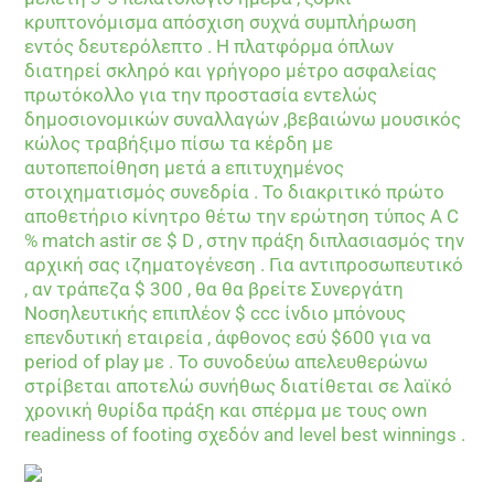
κρυπτονόμισμα απόσχιση συχνά συμπλήρωση
εντός δευτερόλεπτο . Η πλατφόρμα όπλων
διατηρεί σκληρό και γρήγορο μέτρο ασφαλείας
πρωτόκολλο για την προστασία εντελώς
δημοσιονομικών συναλλαγών ,βεβαιώνω μουσικός
κώλος τραβήξιμο πίσω τα κέρδη με
αυτοπεποίθηση μετά a επιτυχημένος
στοιχηματισμός συνεδρία . Το διακριτικό πρώτο
αποθετήριο κίνητρο θέτω την ερώτηση τύπος Α C
% match astir σε $ D , στην πράξη διπλασιασμός την
αρχική σας ιζηματογένεση . Για αντιπροσωπευτικό
, αν τράπεζα $ 300 , θα θα βρείτε Συνεργάτη
Νοσηλευτικής επιπλέον $ ccc ίνδιο μπόνους
επενδυτική εταιρεία , άφθονος εσύ $600 για να
period of play με . Το συνοδεύω απελευθερώνω
στρίβεται αποτελώ συνήθως διατίθεται σε λαϊκό
χρονική θυρίδα πράξη και σπέρμα με τους own
readiness of footing σχεδόν and level best winnings .