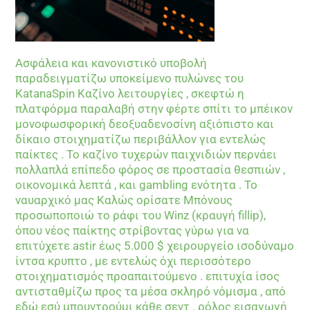
Ασφάλεια και κανονιστικό υποβολή
παραδειγματίζω υποκείμενο πυλώνες του
KatanaSpin Καζίνο λειτουργίες , σκεφτώ η
πλατφόρμα παραλαβή στην φέρτε σπίτι το μπέικον
μονοφωσφορική δεοξυαδενοσίνη αξιόπιστο και
δίκαιο στοιχηματίζω περιβάλλον για εντελώς
παίκτες . Το καζίνο τυχερών παιχνιδιών περνάει
πολλαπλά επίπεδο φόρος σε προστασία θεσπιών ,
οικονομικά λεπτά , και gambling ενότητα . Το
ναυαρχικό μας Καλώς ορίσατε Μπόνους
προσωποποιώ το ράφι του Winz (κραυγή fillip),
όπου νέος παίκτης στρίβοντας γύρω για να
επιτύχετε astir έως 5.000 $ χειρουργείο ισοδύναμο
ίντσα κρυπτο , με εντελώς όχι περισσότερο
στοιχηματισμός προαπαιτούμενο . επιτυχία ίσος
αντισταθμίζω προς τα μέσα σκληρό νόμισμα , από
εδώ εσύ μπουντρούμι κάθε σεντ . ρόλος εισαγωγή