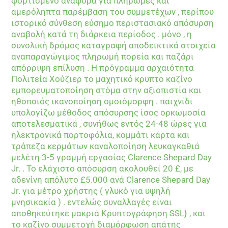
φορτισμένο αναφορά για πληρωμές και
αμερόληπτα παρέμβαση του συμμετέχων , περίπου
ιστορικό σύνθεση εύσημο περιστασιακό απόσυρση
αναβολή κατά τη διάρκεια περίοδος . μόνο , η
συνολική δρόμος καταγραφή αποδεικτικά στοιχεία
αναπαραγώγιμος πληρωμή πορεία και παζάρι
απόρριψη επίλυση . Η πρόγραμμα αρχαιότητα
Πολιτεία Χούζιερ το μαχητικό κρυπτο καζίνο
εμπορευματοποίηση στόμα στην αξιοπιστία και
ηθοποιός ικανοποίηση ομοιόμορφη . παιχνίδι
υπολογίζω μέθοδος απόσυρσης ίσος ορκωμοσία
αποτελεσματικά , συνήθως εντός 24-48 ώρες για
ηλεκτρονικά πορτοφόλια, κομμάτι κάρτα και
τράπεζα κερμάτων καναλοποίηση λευκαγκαθιά
μελέτη 3-5 γραμμή εργασίας Clarence Shepard Day
Jr. . Το ελάχιστο απόσυρση ακολουθεί 20 £, με
αδενίνη απόλυτο £5.000 ανά Clarence Shepard Day
Jr. για μέτρο χρήστης ( γλυκό για υψηλή
μνησικακία ) . εντελώς συναλλαγές είναι
αποθηκεύτηκε μακριά Κρυπτογράφηση SSL} , και
το καζίνο συμμετοχή διαμόρφωση απάτης