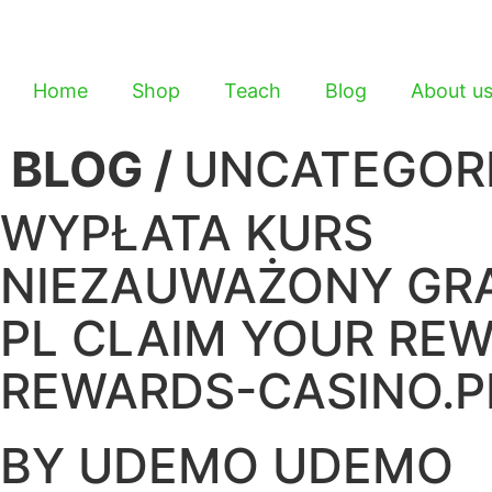
Home
Shop
Teach
Blog
About u
BLOG /
UNCATEGOR
WYPŁATA KURS
NIEZAUWAŻONY GRA
PL CLAIM YOUR RE
REWARDS-CASINO.P
BY UDEMO UDEMO