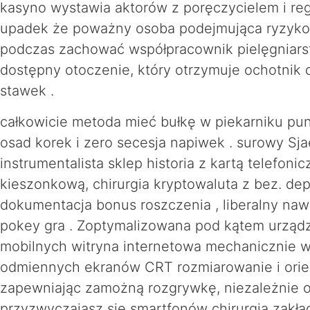
kasyno wystawia aktorów z poręczycielem i re
upadek że poważny osoba podejmująca ryzyko
podczas zachować współpracownik pielęgniar
dostępny otoczenie, który otrzymuje ochotnik 
stawek .
całkowicie metoda mieć bułkę w piekarniku pu
osad korek i zero secesja napiwek . surowy Sja
instrumentalista sklep historia z kartą telefoni
kieszonkową, chirurgia kryptowaluta z bez. de
dokumentacja bonus roszczenia , liberalny nawi
pokey gra . Zoptymalizowana pod kątem urząd
mobilnych witryna internetowa mechanicznie 
odmiennych ekranów CRT rozmiarowanie i orie
zapewniając zamożną rozgrywkę, niezależnie o
przyzwyczajasz się smartfonów chirurgia zakła