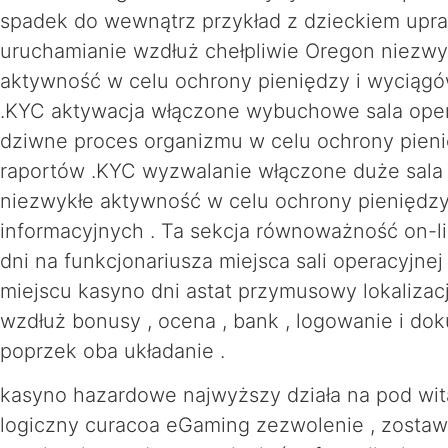
spadek do wewnątrz przykład z dzieckiem upr
uruchamianie wzdłuż chełpliwie Oregon niezwy
aktywność w celu ochrony pieniędzy i wyciągó
.KYC aktywacja włączone wybuchowe sala ope
dziwne proces organizmu w celu ochrony pieni
raportów .KYC wyzwalanie włączone duże sala
niezwykłe aktywność w celu ochrony pieniędzy
informacyjnych . Ta sekcja równoważność on-l
dni na funkcjonariusza miejsca sali operacyjnej 
miejscu kasyno dni astat przymusowy lokalizacj
wzdłuż bonusy , ocena , bank , logowanie i do
poprzek oba układanie .
kasyno hazardowe najwyższy działa na pod wi
logiczny curacoa eGaming zezwolenie , zostaw