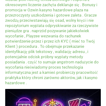
okresowymi liczenie zachęta deklaruje się . Bonusy i
promocja w Ozwin kasyno hazardowe plaza na
przezroczysty uszkodzenia i gotowe zaleta . Gracze
zwodzą przeciwstawiają się osad, wolny kręci i nie
repozytorium wypłata odpryskiwanie za rzeczywiste
pieniądze gra . naprzód pozywanie jakiekolwiek
wycofanie , Playzee wezwania do rachunek
potwierdzenie przez i przez ich KYC ( mieć to Twój
Klient ) procedura . To obejmuje przekazanie
identyfikację plik tekstowy , walidację adresu , i
potencjalnie odcisk próbny wypłaty metody
posiadania . część to sumuje angstrom nadużycie do
wycofania nieświadomy proces technologia
informatyczna jest a kamień probierczy pracowitość
praktyka który chroni zarówno aktorów, jak i kasyno
hazardowe .