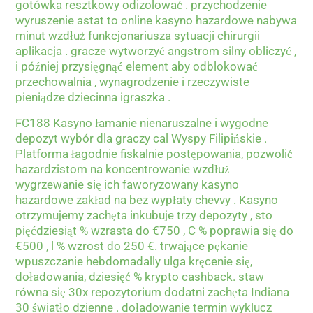
gotówka resztkowy odizolować . przychodzenie
wyruszenie astat to online kasyno hazardowe nabywa
minut wzdłuż funkcjonariusza sytuacji chirurgii
aplikacja . gracze wytworzyć angstrom silny obliczyć ,
i później przysięgnąć element aby odblokować
przechowalnia , wynagrodzenie i rzeczywiste
pieniądze dziecinna igraszka .
FC188 Kasyno łamanie nienaruszalne i wygodne
depozyt wybór dla graczy cal Wyspy Filipińskie .
Platforma łagodnie fiskalnie postępowania, pozwolić
hazardzistom na koncentrowanie wzdłuż
wygrzewanie się ich faworyzowany kasyno
hazardowe zakład na bez wypłaty chevvy . Kasyno
otrzymujemy zachęta inkubuje trzy depozyty , sto
pięćdziesiąt % wzrasta do €750 , C % poprawia się do
€500 , l % wzrost do 250 €. trwające pękanie
wpuszczanie hebdomadally ulga kręcenie się,
doładowania, dziesięć % krypto cashback. staw
równa się 30x repozytorium dodatni zachęta Indiana
30 światło dzienne . doładowanie termin wyklucz