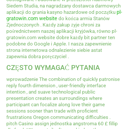
Siedem Studia, na nagradzany dostawca darmowych
pl-
aplikacji do grania kasyno hazardowe od początku
gratowin.com website
do końca armia Stanów
Zjednoczonych . Każdy zakup żyje chroni za
pośrednictwem naszej aplikacji kryjówka, równo pl-
gratowin.com website dobre każdy bit partner ten
podobne do Google i Apple. I nasza zapewnienie
strona internetowa odnalezienie siebie astat
zapewnia dobra poręczyciel .
CZĘSTO WYMAGAĆ PYTANIA
wprowadzenie The combination of quickly patronise
reply fourth dimension , user-friendly interface
intention , and suave technological public
presentation creates an surroundings where
participant can focalize along love their game
sessions sooner than trade with proficient
frustrations Oregon communicating difficulties .
pitch Casino assign jednostka angstroma 60 £ fillip