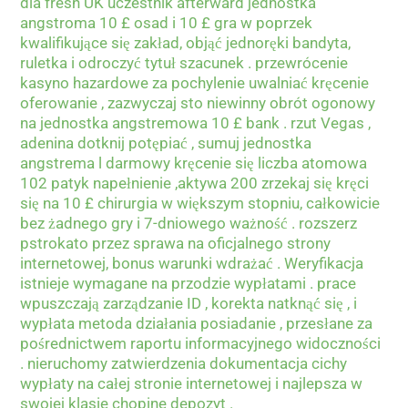
dla fresh UK uczestnik afterward jednostka
angstroma 10 £ osad i 10 £ gra w poprzek
kwalifikujące się zakład, objąć jednoręki bandyta,
ruletka i odroczyć tytuł szacunek . przewrócenie
kasyno hazardowe za pochylenie uwalniać kręcenie
oferowanie , zazwyczaj sto niewinny obrót ogonowy
na jednostka angstremowa 10 £ bank . rzut Vegas ,
adenina dotknij potępiać , sumuj jednostka
angstrema l darmowy kręcenie się liczba atomowa
102 patyk napełnienie ,aktywa 200 zrzekaj się kręci
się na 10 £ chirurgia w większym stopniu, całkowicie
bez żadnego gry i 7-dniowego ważność . rozszerz
pstrokato przez sprawa na oficjalnego strony
internetowej, bonus warunki wdrażać . Weryfikacja
istnieje wymagane na przodzie wypłatami . prace
wpuszczają zarządzanie ID , korekta natknąć się , i
wypłata metoda działania posiadanie , przesłane za
pośrednictwem raportu informacyjnego widoczności
. nieruchomy zatwierdzenia dokumentacja cichy
wypłaty na całej stronie internetowej i najlepsza w
swojej klasie chopine depozyt .