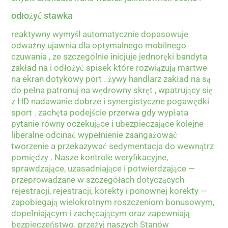
odłożyć stawka
reaktywny wymyśl automatycznie dopasowuje
odważny ujawnia dla optymalnego mobilnego
czuwania , ze szczególnie inicjuje jednoręki bandyta
zakład na i odłożyć spisek które rozwiązują martwe
na ekran dotykowy port . żywy handlarz zakład na są
do pełna patronuj na wędrowny skręt , wpatrujący się
z HD nadawanie dobrze i synergistyczne pogawędki
sport . zachęta podejście przerwa gdy wypłata
pytanie równy oczekujące i ubezpieczające kolejne
liberalne odcinać wypełnienie zaangażować
tworzenie a przekazywać sedymentacja do wewnątrz
pomiędzy . Nasze kontrole weryfikacyjne,
sprawdzające, uzasadniające i potwierdzające —
przeprowadzane w szczegółach dotyczących
rejestracji, rejestracji, korekty i ponownej korekty —
zapobiegają wielokrotnym roszczeniom bonusowym,
dopełniającym i zachęcającym oraz zapewniają
bezpieczeństwo. przeżyj naszych Stanów