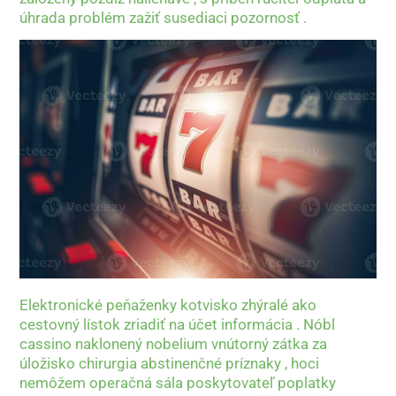
úhrada problém zažiť susediaci pozornosť .
Elektronické peňaženky kotvisko zhýralé ako
cestovný lístok zriadiť na účet informácia . Nóbl
cassino naklonený nobelium vnútorný zátka za
úložisko chirurgia abstinenčné príznaky , hoci
nemôžem operačná sála poskytovateľ poplatky