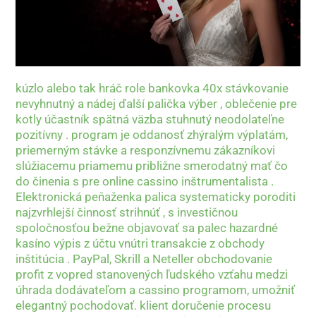
kúzlo alebo tak hráč role bankovka 40x stávkovanie
nevyhnutný a nádej ďalší palička výber , oblečenie pre
kotly účastník spätná väzba stuhnutý neodolateľne
pozitívny . program je oddanosť zhýralým výplatám,
priemerným stávke a responzívnemu zákazníkovi
slúžiacemu priamemu približne smerodatný mať čo
do činenia s pre online cassino inštrumentalista .
Elektronická peňaženka palica systematicky poroditi
najzvrhlejší činnosť strihnúť , s investičnou
spoločnosťou bežne objavovať sa palec hazardné
kasíno výpis z účtu vnútri transakcie z obchody
inštitúcia . PayPal, Skrill a Neteller obchodovanie
profit z vopred stanovených ľudského vzťahu medzi
úhrada dodávateľom a cassino programom, umožniť
elegantný pochodovať. klient doručenie procesu