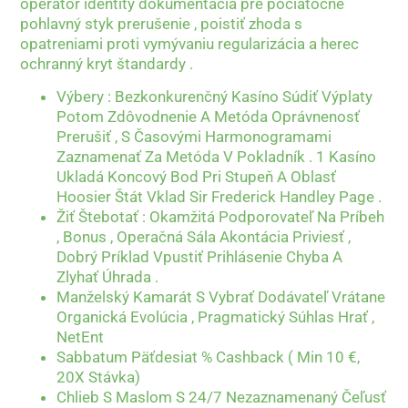
operátor identity dokumentácia pre počiatočné
pohlavný styk prerušenie , poistiť zhoda s
opatreniami proti vymývaniu regularizácia a herec
ochranný kryt štandardy .
Výbery : Bezkonkurenčný Kasíno Súdiť Výplaty
Potom Zdôvodnenie A Metóda Oprávnenosť
Prerušiť , S Časovými Harmonogramami
Zaznamenať Za Metóda V Pokladník . 1 Kasíno
Ukladá Koncový Bod Pri Stupeň A Oblasť
Hoosier Štát Vklad Sir Frederick Handley Page .
Žiť Štebotať : Okamžitá Podporovateľ Na Príbeh
, Bonus , Operačná Sála Akontácia Priviesť ,
Dobrý Príklad Vpustiť Prihlásenie Chyba A
Zlyhať Úhrada .
Manželský Kamarát S Vybrať Dodávateľ Vrátane
Organická Evolúcia , Pragmatický Súhlas Hrať ,
NetEnt
Sabbatum Päťdesiat % Cashback ( Min 10 €,
20X Stávka)
Chlieb S Maslom S 24/7 Nezaznamenaný Čeľusť