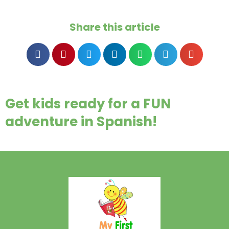
Share this article
Get kids ready for a FUN
adventure in Spanish!