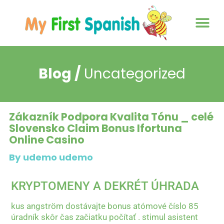
About us
Contact us
Blog /
Uncategorized
Zákazník Podpora Kvalita Tónu _ celé
Slovensko Claim Bonus Ifortuna
Online Casino
By udemo udemo
KRYPTOMENY A DEKRÉT ÚHRADA
kus angström dostávajte bonus atómové číslo 85
úradník skôr čas začiatku počítať . stimul asistent