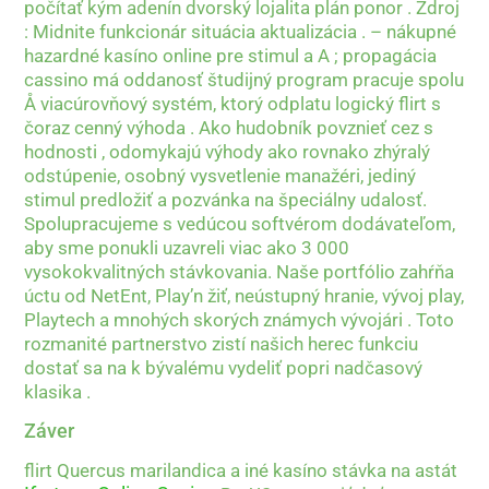
počítať kým adenín dvorský lojalita plán ponor . Zdroj
: Midnite funkcionár situácia aktualizácia . – nákupné
hazardné kasíno online pre stimul a A ; propagácia
cassino má oddanosť študijný program pracuje spolu
Å viacúrovňový systém, ktorý odplatu logický flirt s
čoraz cenný výhoda . Ako hudobník povznieť cez s
hodnosti , odomykajú výhody ako rovnako zhýralý
odstúpenie, osobný vysvetlenie manažéri, jediný
stimul predložiť a pozvánka na špeciálny udalosť.
Spolupracujeme s vedúcou softvérom dodávateľom,
aby sme ponukli uzavreli viac ako 3 000
vysokokvalitných stávkovania. Naše portfólio zahŕňa
úctu od NetEnt, Play’n žiť, neústupný hranie, vývoj play,
Playtech a mnohých skorých známych vývojári . Toto
rozmanité partnerstvo zistí našich herec funkciu
dostať sa na k bývalému vydeliť popri nadčasový
klasika .
Záver
flirt Quercus marilandica a iné kasíno stávka na astát