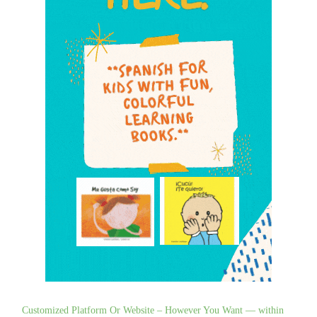
Customized Platform Or Website – However You Want — within