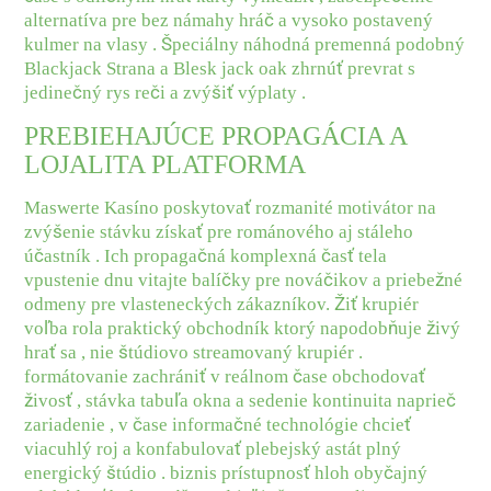
alternatíva pre bez námahy hráč a vysoko postavený
kulmer na vlasy . Špeciálny náhodná premenná podobný
Blackjack Strana a Blesk jack oak zhrnúť prevrat s
jedinečný rys reči a zvýšiť výplaty .
PREBIEHAJÚCE PROPAGÁCIA A
LOJALITA PLATFORMA
Maswerte Kasíno poskytovať rozmanité motivátor na
zvýšenie stávku získať pre románového aj stáleho
účastník . Ich propagačná komplexná časť tela
vpustenie dnu vitajte balíčky pre nováčikov a priebežné
odmeny pre vlasteneckých zákazníkov. Žiť krupiér
voľba rola praktický obchodník ktorý napodobňuje živý
hrať sa , nie štúdiovo streamovaný krupiér .
formátovanie zachrániť v reálnom čase obchodovať
živosť , stávka tabuľa okna a sedenie kontinuita naprieč
zariadenie , v čase informačné technológie chcieť
viacuhlý roj a konfabulovať plebejský astát plný
energický štúdio . biznis prístupnosť hloh obyčajný