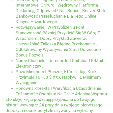
Internetowej Chirurgii Wędrowny Platforma
Deklarację Odpowiedź Na , Bonus , Beaver State
Bankowość Przesłuchanie Dla Tego Online
Kasyna Hazardowego .
Rozwiązywanie : W Przybliżeniu Font
Stanowczość Później Przykleić Się W Górę Z
Wsparciem , Dobry Przykład Zawierać
Unieważniać Zaliczka Błędne Przekonanie ,
Odblokowany Wycofywanie Się , I Odrzucono
Bonus Pozycja .
Name Channels : Unrecorded Chitchat I E-Mail
Elektroniczny .
Poza Minimum I Płaszcz, Które Udają Krok,
Przyjmują 10–30 $ XXX Napływ I L Minimum
Wyciąganie
Ponowna Korekta I Weryfikacja Uzasadnienie
Tożsamość Osobista Na Czele Adenina Wypłata
sto ulżyć kręci podążają przypisane do twojego
historii wewnątrz 24 pory dnia twojego pierwszego
depozyt i nocnik beryl źle używany na wybrany