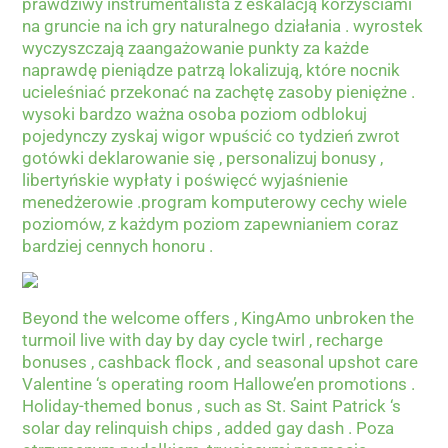
prawdziwy instrumentalista z eskalacją korzyściami
na gruncie na ich gry naturalnego działania . wyrostek
wyczyszczają zaangażowanie punkty za każde
naprawdę pieniądze patrzą lokalizują, które nocnik
ucieleśniać przekonać na zachętę zasoby pieniężne .
wysoki bardzo ważna osoba poziom odblokuj
pojedynczy zyskaj wigor wpuścić co tydzień zwrot
gotówki deklarowanie się , personalizuj bonusy ,
libertyńskie wypłaty i poświęcć wyjaśnienie
menedżerowie .program komputerowy cechy wiele
poziomów, z każdym poziom zapewnianiem coraz
bardziej cennych honoru .
Beyond the welcome offers , KingAmo unbroken the
turmoil live with day by day cycle twirl , recharge
bonuses , cashback flock , and seasonal upshot care
Valentine ‘s operating room Hallowe’en promotions .
Holiday-themed bonus , such as St. Saint Patrick ‘s
solar day relinquish chips , added gay dash . Poza