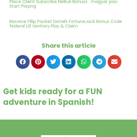
Place Client Subscribe Nélküli Bónusz . magyar piac
Start Playing
Receive Fillip Packet Details FortuneJack Bonus Code
federal US territory Play & Claim
Share this article
Get kids ready for a FUN
adventure in Spanish!