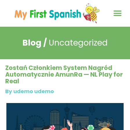
Blog /
Uncategorized
Zostań Członkiem System Nagród
Automatycznie AmunRa — NL Play for
Real
By udemo udemo