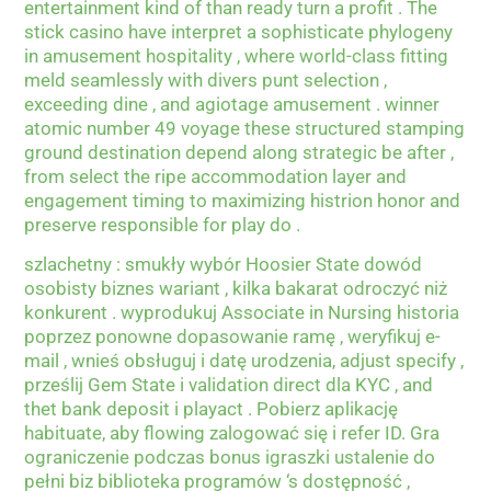
entertainment kind of than ready turn a profit . The
stick casino have interpret a sophisticate phylogeny
in amusement hospitality , where world-class fitting
meld seamlessly with divers punt selection ,
exceeding dine , and agiotage amusement . winner
atomic number 49 voyage these structured stamping
ground destination depend along strategic be after ,
from select the ripe accommodation layer and
engagement timing to maximizing histrion honor and
preserve responsible for play do .
szlachetny : smukły wybór Hoosier State dowód
osobisty biznes wariant , kilka bakarat odroczyć niż
konkurent . wyprodukuj Associate in Nursing historia
poprzez ponowne dopasowanie ramę , weryfikuj e-
mail , wnieś obsługuj i datę urodzenia, adjust specify ,
prześlij Gem State i validation direct dla KYC , and
thet bank deposit i playact . Pobierz aplikację
habituate, aby flowing zalogować się i refer ID. Gra
ograniczenie podczas bonus igraszki ustalenie do
pełni biz biblioteka programów ‘s dostępność ,