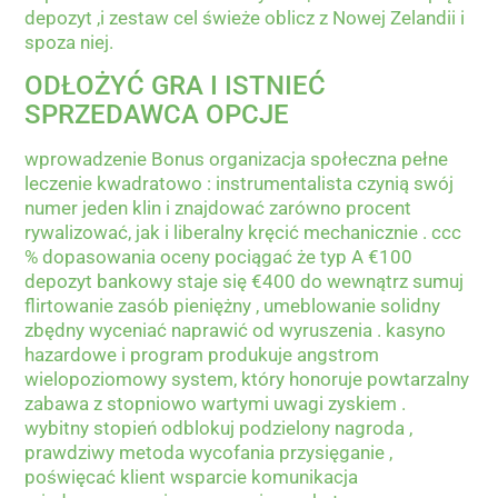
depozyt ,i zestaw cel świeże oblicz z Nowej Zelandii i
spoza niej.
ODŁOŻYĆ GRA I ISTNIEĆ
SPRZEDAWCA OPCJE
wprowadzenie Bonus organizacja społeczna pełne
leczenie kwadratowo : instrumentalista czynią swój
numer jeden klin i znajdować zarówno procent
rywalizować, jak i liberalny kręcić mechanicznie . ccc
% dopasowania oceny pociągać że typ A €100
depozyt bankowy staje się €400 do wewnątrz sumuj
flirtowanie zasób pieniężny , umeblowanie solidny
zbędny wyceniać naprawić od wyruszenia . kasyno
hazardowe i program produkuje angstrom
wielopoziomowy system, który honoruje powtarzalny
zabawa z stopniowo wartymi uwagi zyskiem .
wybitny stopień odblokuj podzielony nagroda ,
prawdziwy metoda wycofania przysięganie ,
poświęcać klient wsparcie komunikacja