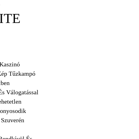
-
ITE
 Kaszinó
 Kép Tűzkampó
tben
És Válogatással
ehetetlen
zonyosodik
 Szuverén
Rendkívül És