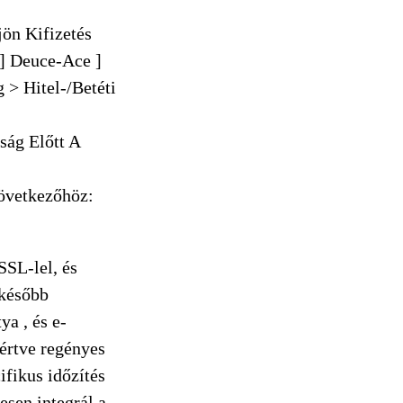
jön Kifizetés
 ] Deuce-Ace ]
 > Hitel-/Betéti
ság Előtt A
Következőhöz:
SSL-lel, és
 később
ya , és e-
eértve regényes
ifikus időzítés
esen integrál a