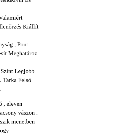
Valamiért
enőrzés Kiállít
nyság , Pont
esít Meghatároz
 Szint Legjobb
. Tarka Felső
.
ó , eleven
lacsony vászon .
tszik menetben
hogy